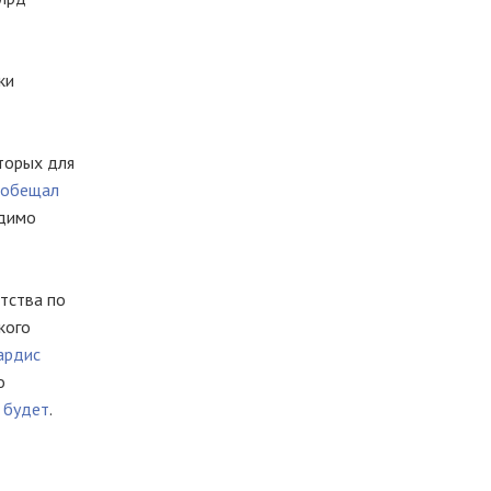
ки
оторых для
ообещал
одимо
нтства по
кого
ардис
о
 будет
.