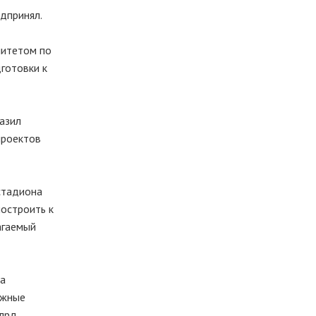
дпринял.
митетом по
готовки к
азил
проектов
стадиона
построить к
агаемый
та
ежные
млрд