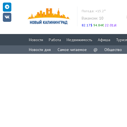
Погода:
+15.2°
Вакансии:
10
82.17$
94.84€
22.01zł
Новости
Работа
Недвижимость
Афиша
Туриз
Новости дня
Самое читаемое
@
Общество