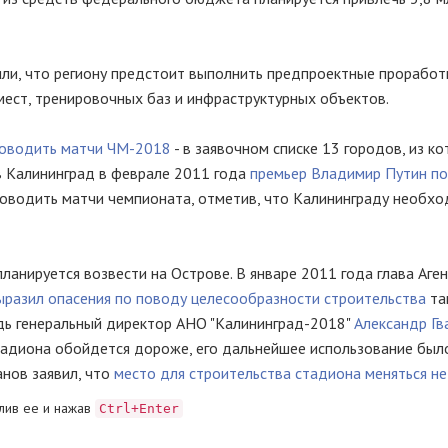
ли, что региону предстоит выполнить предпроектные проработ
мест, тренировочных баз и инфраструктурных объектов.
роводить матчи ЧМ-2018
- в заявочном списке 13 городов, из к
 в Калининград в феврале 2011 года
премьер Владимир Путин п
роводить матчи чемпионата, отметив, что Калининграду необх
анируется возвести на Острове. В январе 2011 года глава Аге
ыразил опасения по поводу целесообразности строительства
та
едь генеральный директор АНО "Калининград-2018"
Александр Гв
 стадиона обойдется дороже, его дальнейшее использование был
анов заявил, что
место для строительства стадиона меняться не
лив ее и нажав
Ctrl+Enter