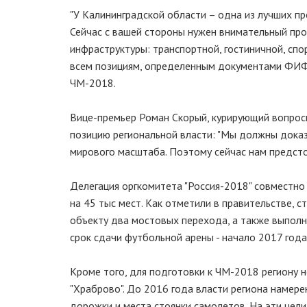
"У Калининградской области – одна из лучших п
Сейчас с вашей стороны нужен внимательный пр
инфраструктуры: транспортной, гостиничной, сп
всем позициям, определенным документами ФИФА"
ЧМ-2018.
Вице-премьер Роман Скорый, курирующий вопрос
позицию региональной власти: "Мы должны доказ
мирового масштаба. Поэтому сейчас нам предст
Делегация оргкомитета "Россия-2018" совместно
на 45 тыс мест. Как отметили в правительстве, 
объекту два мостовых перехода, а также выполн
срок сдачи футбольной арены - начало 2017 года
Кроме того, для подготовки к ЧМ-2018 региону
"Храброво". До 2016 года власти региона намер
дорожки и места стоянки самолетов. На эти цел