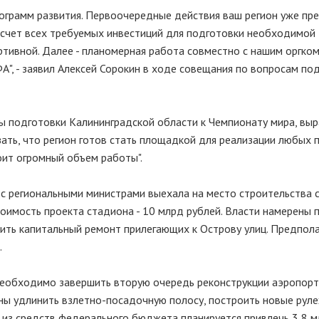
рограмм развития. Первоочередные действия ваш регион уже пре
осчет всех требуемых инвестиций для подготовки необходимой
ортивной. Далее - планомерная работа совместно с нашим оргко
, - заявил Алексей Сорокин в ходе совещания по вопросам под
ы подготовки Калининградской области к Чемпионату мира, выр
ать, что регион готов стать площадкой для реализации любых 
оит огромный объем работы".
 с региональными министрами выехала на место строительства 
стоимость проекта стадиона - 10 млрд рублей. Власти намерены 
ить капитальный ремонт прилегающих к Острову улиц. Предпол
.
 необходимо завершить вторую очередь реконструкции аэропор
ены удлинить взлетно-посадочную полосу, построить новые рул
и из средств федерального бюджета планируется привлечь 3,8 