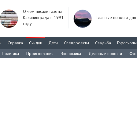
О чём писали газеты
Калининграда в 1991
Главные новости дня
году
м
Справка
Скидки
Дети
Спецпроекты
Свадьба
Гороскопы
Политика
Происшествия
Экономика
Деловые новости
Фот