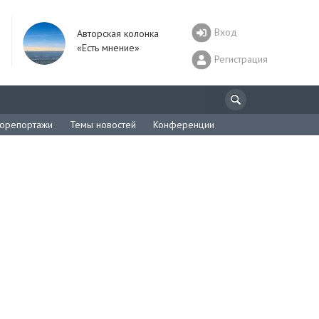
Вход
Авторская колонка
«Есть мнение»
Регистрация
орепортажи
Темы новостей
Конференции