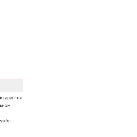
к гарантия
льном
лужбе