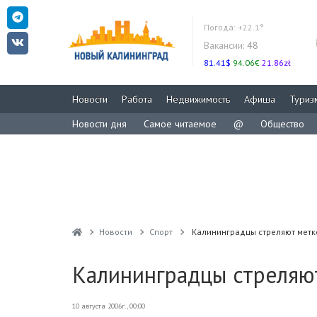
Погода:
+22.1°
Вакансии:
48
81.41$
94.06€
21.86zł
Новости
Работа
Недвижимость
Афиша
Туриз
Новости дня
Самое читаемое
@
Общество
Новости
Спорт
Калининградцы стреляют метк
Калининградцы стреляю
10 августа 2006г., 00:00