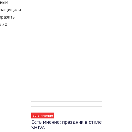
ьным
а защищали
оразить
з 20
есть мнение
Есть мнение: праздник в стиле
SHIVA