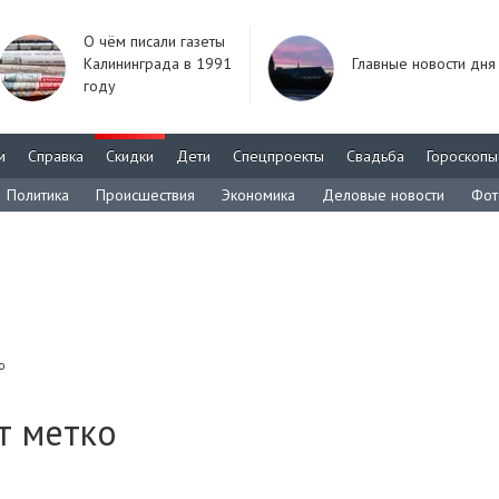
О чём писали газеты
Калининграда в 1991
Главные новости дня
году
м
Справка
Скидки
Дети
Спецпроекты
Свадьба
Гороскопы
Политика
Происшествия
Экономика
Деловые новости
Фот
о
т метко