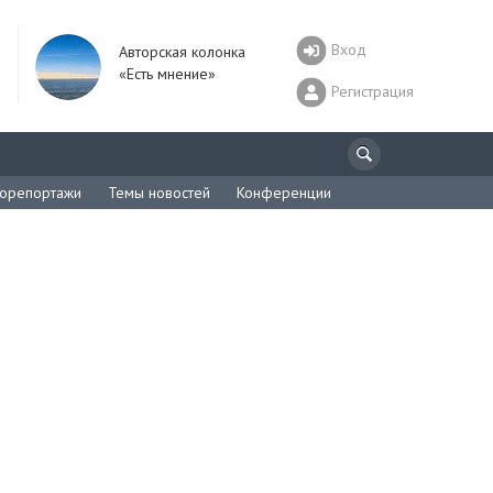
Вход
Авторская колонка
«Есть мнение»
Регистрация
орепортажи
Темы новостей
Конференции