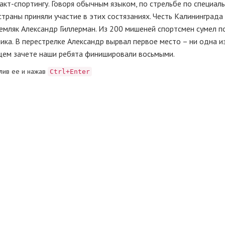
акт-спортингу. Говоря обычным языком, по стрельбе по специал
страны приняли участие в этих состязаниях. Честь Калининград
земляк Александр Гиллерман. Из 200 мишеней спортсмен сумел п
ника. В перестрелке Александр вырвал первое место – ни одна и
бщем зачете наши ребята финишировали восьмыми.
лив ее и нажав
Ctrl+Enter