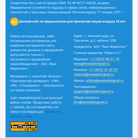
Свидетельство о регистрации СМИ: Эл № ФС77-43520, выдано
Федеральной службой по надзору в сфере связи, информационных
технологий и массовых коммуникаций (Роскомнадзор) 17 января 2011 г.
Данный сайт не предназначен для просмотра лицам младше 18 лет.
18+
Адрес: г. Калининград, ул.
Любое использование, либо
Гаражная, д.2, кабинет 308
копирование материалов или
подборки материалов сайта,
Учредитель: ЗАО "Твик Маркетинг"
элементов дизайна и оформления
Главный редактор: Обрехт О.Г.
допускается только с
Редакция:
+7 (4012) 99-21-76
письменного разрешения
news@newkaliningrad.ru
правообладателя - ЗАО «Твик
Маркетинг».
Реклама:
+7 (4012) 31-07-07
reklama@newkaliningrad.ru
Материалы с пометкой «Бизнес»,
Афиша:
afisha@newkaliningrad.ru
«Партнерский материал», «ПМ»,
«PR», «Спецпроект» - публикуются
Техподдержка:
на правах рекламы.
support@newkaliningrad.ru
Общие вопросы:
Сайт newkaliningrad.ru использует
info@newkaliningrad.ru
файлы cookie. Продолжая работу
с сайтом, вы соглашаетесь на
сбор и последующую
обработку
файлов cookie.