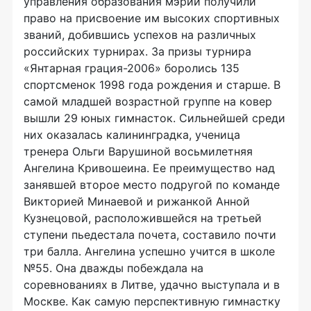
управления образования мэрии получили
право на присвоение им высоких спортивных
званий, добившись успехов на различных
российских турнирах. За призы турнира
«Янтарная грация-2006» боролись 135
спортсменок 1998 года рождения и старше. В
самой младшей возрастной группе на ковер
вышли 29 юных гимнасток. Сильнейшей среди
них оказалась калининградка, ученица
тренера Ольги Варушиной восьмилетняя
Ангелина Кривошеина. Ее преимущество над
занявшей второе место подругой по команде
Викторией Минаевой и рижанкой Анной
Кузнецовой, расположившейся на третьей
ступени пьедестала почета, составило почти
три балла. Ангелина успешно учится в школе
№55. Она дважды побеждала на
соревнованиях в Литве, удачно выступала и в
Москве. Как самую перспективную гимнастку