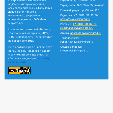
Гаражная, д.2, кабинет 308
копирование материалов или
подборки материалов сайта,
Учредитель: ЗАО "Твик Маркетинг"
элементов дизайна и оформления
Главный редактор: Обрехт О.Г.
допускается только с
Редакция:
+7 (4012) 99-21-76
письменного разрешения
news@newkaliningrad.ru
правообладателя - ЗАО «Твик
Маркетинг».
Реклама:
+7 (4012) 31-07-07
reklama@newkaliningrad.ru
Материалы с пометкой «Бизнес»,
Афиша:
afisha@newkaliningrad.ru
«Партнерский материал», «ПМ»,
«PR», «Спецпроект» - публикуются
Техподдержка:
на правах рекламы.
support@newkaliningrad.ru
Общие вопросы:
Сайт newkaliningrad.ru использует
info@newkaliningrad.ru
файлы cookie. Продолжая работу
с сайтом, вы соглашаетесь на
сбор и последующую
обработку
файлов cookie.