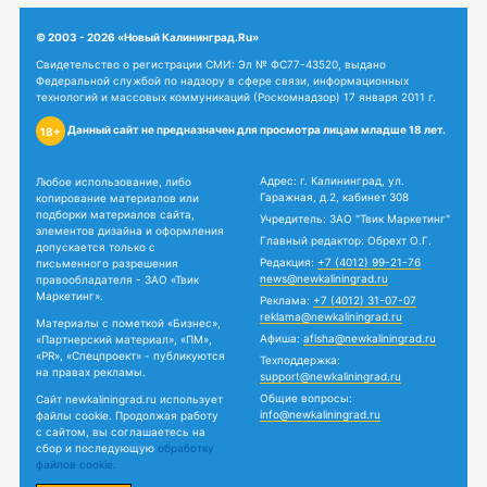
© 2003 - 2026 «Новый Калининград.Ru»
Свидетельство о регистрации СМИ: Эл № ФС77-43520, выдано
Федеральной службой по надзору в сфере связи, информационных
технологий и массовых коммуникаций (Роскомнадзор) 17 января 2011 г.
Данный сайт не предназначен для просмотра лицам младше 18 лет.
18+
Адрес: г. Калининград, ул.
Любое использование, либо
Гаражная, д.2, кабинет 308
копирование материалов или
подборки материалов сайта,
Учредитель: ЗАО "Твик Маркетинг"
элементов дизайна и оформления
Главный редактор: Обрехт О.Г.
допускается только с
Редакция:
+7 (4012) 99-21-76
письменного разрешения
news@newkaliningrad.ru
правообладателя - ЗАО «Твик
Маркетинг».
Реклама:
+7 (4012) 31-07-07
reklama@newkaliningrad.ru
Материалы с пометкой «Бизнес»,
Афиша:
afisha@newkaliningrad.ru
«Партнерский материал», «ПМ»,
«PR», «Спецпроект» - публикуются
Техподдержка:
на правах рекламы.
support@newkaliningrad.ru
Общие вопросы:
Сайт newkaliningrad.ru использует
info@newkaliningrad.ru
файлы cookie. Продолжая работу
с сайтом, вы соглашаетесь на
сбор и последующую
обработку
файлов cookie.