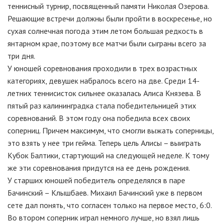
теннисный турнир, посвященный памяти Николая Озерова.
Решающие встречи должны были пройти в воскресенье, но
сухая солнечная погода этим летом большая редкость в
янтарном крае, поэтому все матчи были сыграны всего за
три дня.
У юношей соревнования проходили в трех возрастных
категориях, девушек набралось всего на две. Среди 14-
летних теннисисток сильнее оказалась Алиса Князева. В
пятый раз калининградка стала победительницей этих
соревнований. В этом году она победила всех своих
соперниц. Причем максимум, что смогли выжать соперницы,
это взять у нее три гейма. Теперь цель Алисы – выиграть
Кубок Балтики, стартующий на следующей неделе. К тому
же эти соревнования придутся на ее день рождения.
У старших юношей победитель определялся в паре
Бачинский – Клышбаев. Михаил Бачинский уже в первом
сете дал понять, что согласен только на первое место, 6:0.
Во втором соперник играл немного лучше, но взял лишь