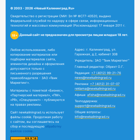
© 2003 - 2026 «Новый Калининград.Ru»
Свидетельство о регистрации СМИ: Эл № ФС77-43520, выдано
Федеральной службой по надзору в сфере связи, информационных
технологий и массовых коммуникаций (Роскомнадзор) 17 января 2011 г.
Данный сайт не предназначен для просмотра лицам младше 18 лет.
18+
Адрес: г. Калининград, ул.
Любое использование, либо
Гаражная, д.2, кабинет 308
копирование материалов или
подборки материалов сайта,
Учредитель: ЗАО "Твик Маркетинг"
элементов дизайна и оформления
Главный редактор: Обрехт О.Г.
допускается только с
Редакция:
+7 (4012) 99-21-76
письменного разрешения
news@newkaliningrad.ru
правообладателя - ЗАО «Твик
Маркетинг».
Реклама:
+7 (4012) 31-07-07
reklama@newkaliningrad.ru
Материалы с пометкой «Бизнес»,
Афиша:
afisha@newkaliningrad.ru
«Партнерский материал», «ПМ»,
«PR», «Спецпроект» - публикуются
Техподдержка:
на правах рекламы.
support@newkaliningrad.ru
Общие вопросы:
Сайт newkaliningrad.ru использует
info@newkaliningrad.ru
файлы cookie. Продолжая работу
с сайтом, вы соглашаетесь на
сбор и последующую
обработку
файлов cookie.