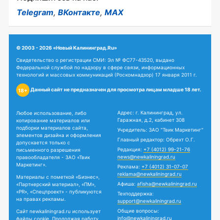
Telegram
,
ВКонтакте
,
MAX
© 2003 - 2026 «Новый Калининград.Ru»
Свидетельство о регистрации СМИ: Эл № ФС77-43520, выдано
Федеральной службой по надзору в сфере связи, информационных
технологий и массовых коммуникаций (Роскомнадзор) 17 января 2011 г.
Данный сайт не предназначен для просмотра лицам младше 18 лет.
18+
Адрес: г. Калининград, ул.
Любое использование, либо
Гаражная, д.2, кабинет 308
копирование материалов или
подборки материалов сайта,
Учредитель: ЗАО "Твик Маркетинг"
элементов дизайна и оформления
Главный редактор: Обрехт О.Г.
допускается только с
Редакция:
+7 (4012) 99-21-76
письменного разрешения
news@newkaliningrad.ru
правообладателя - ЗАО «Твик
Маркетинг».
Реклама:
+7 (4012) 31-07-07
reklama@newkaliningrad.ru
Материалы с пометкой «Бизнес»,
Афиша:
afisha@newkaliningrad.ru
«Партнерский материал», «ПМ»,
«PR», «Спецпроект» - публикуются
Техподдержка:
на правах рекламы.
support@newkaliningrad.ru
Общие вопросы:
Сайт newkaliningrad.ru использует
info@newkaliningrad.ru
файлы cookie. Продолжая работу