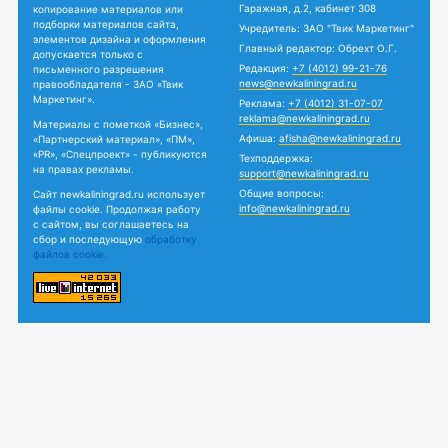
Гаражная, д.2, кабинет 308
копирование материалов или
подборки материалов сайта,
Учредитель: ЗАО "Твик Маркетинг"
элементов дизайна и оформления
Главный редактор: Обрехт О.Г.
допускается только с
Редакция:
+7 (4012) 99-21-76
письменного разрешения
news@newkaliningrad.ru
правообладателя - ЗАО «Твик
Маркетинг».
Реклама:
+7 (4012) 31-07-07
reklama@newkaliningrad.ru
Материалы с пометкой «Бизнес»,
Афиша:
afisha@newkaliningrad.ru
«Партнерский материал», «ПМ»,
«PR», «Спецпроект» - публикуются
Техподдержка:
на правах рекламы.
support@newkaliningrad.ru
Общие вопросы:
Сайт newkaliningrad.ru использует
info@newkaliningrad.ru
файлы cookie. Продолжая работу
с сайтом, вы соглашаетесь на
сбор и последующую
обработку
файлов cookie.