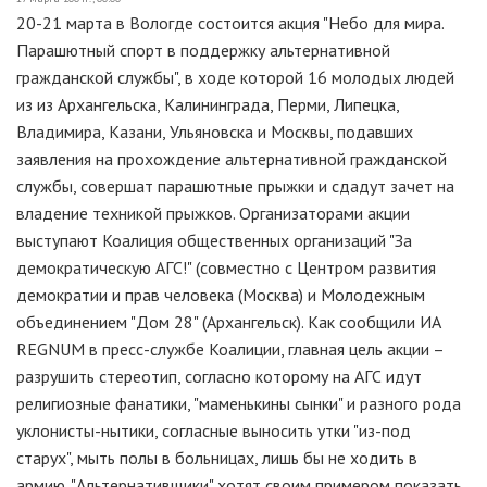
20-21 марта в Вологде состоится акция "Небо для мира.
Парашютный спорт в поддержку альтернативной
гражданской службы", в ходе которой 16 молодых людей
из из Архангельска, Калининграда, Перми, Липецка,
Владимира, Казани, Ульяновска и Москвы, подавших
заявления на прохождение альтернативной гражданской
службы, совершат парашютные прыжки и сдадут зачет на
владение техникой прыжков. Организаторами акции
выступают Коалиция общественных организаций "За
демократическую АГС!" (совместно с Центром развития
демократии и прав человека (Москва) и Молодежным
объединением "Дом 28" (Архангельск). Как сообщили ИА
REGNUM в пресс-службе Коалиции, главная цель акции –
разрушить стереотип, согласно которому на АГС идут
религиозные фанатики, "маменькины сынки" и разного рода
уклонисты-нытики, согласные выносить утки "из-под
старух", мыть полы в больницах, лишь бы не ходить в
армию. "Альтернативщики" хотят своим примером показать,