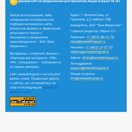
Данный сайт не предназначен для просмотра лицам младше 18 лет.
18+
Адрес: г. Калининград, ул.
Любое использование, либо
Гаражная, д.2, кабинет 308
копирование материалов или
подборки материалов сайта,
Учредитель: ЗАО "Твик Маркетинг"
элементов дизайна и оформления
Главный редактор: Обрехт О.Г.
допускается только с
Редакция:
+7 (4012) 99-21-76
письменного разрешения
news@newkaliningrad.ru
правообладателя - ЗАО «Твик
Маркетинг».
Реклама:
+7 (4012) 31-07-07
reklama@newkaliningrad.ru
Материалы с пометкой «Бизнес»,
Афиша:
afisha@newkaliningrad.ru
«Партнерский материал», «ПМ»,
«PR», «Спецпроект» - публикуются
Техподдержка:
на правах рекламы.
support@newkaliningrad.ru
Общие вопросы:
Сайт newkaliningrad.ru использует
info@newkaliningrad.ru
файлы cookie. Продолжая работу
с сайтом, вы соглашаетесь на
сбор и последующую
обработку
файлов cookie.