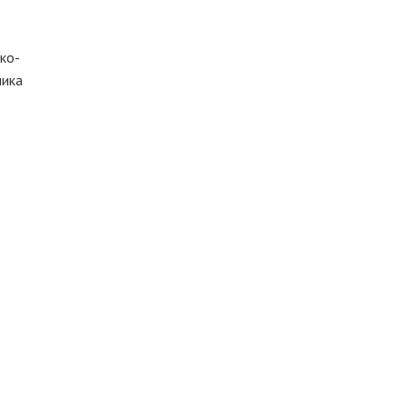
ко-
ника