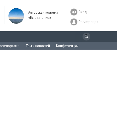
Вход
Авторская колонка
«Есть мнение»
Регистрация
орепортажи
Темы новостей
Конференции