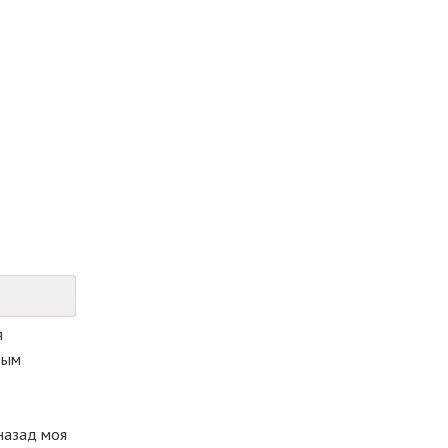
я
бым
назад моя