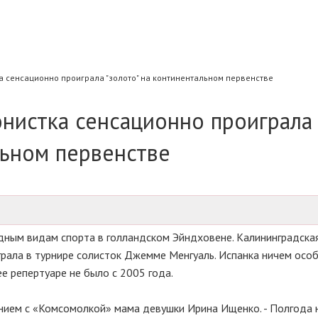
 сенсационно проиграла "золото" на континентальном первенстве
нистка сенсационно проиграла
льном первенстве
дным видам спорта в голландском Эйндховене. Калининградска
рала в турнире солисток Джемме Менгуаль. Испанка ничем осо
ее репертуаре не было с 2005 года.
ением с «Комсомолкой» мама девушки Ирина Ищенко. - Полгода 