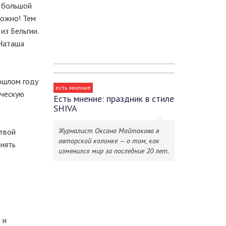
ь большой
можно! Тем
из Бельгии.
 Наташа
рошлом году
есть мнение
ическую
Есть мнение: праздник в стиле
SHIVA
Журналист Оксана Майтакова в
ртвой
авторской колонке — о том, как
анять
изменился мир за последние 20 лет.
 и