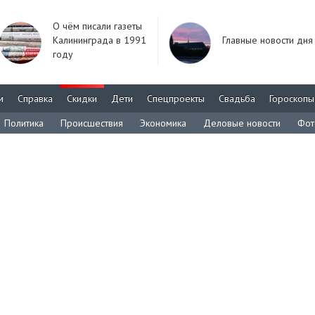
О чём писали газеты
Калининграда в 1991
Главные новости дня
году
м
Справка
Скидки
Дети
Спецпроекты
Свадьба
Гороскопы
Политика
Происшествия
Экономика
Деловые новости
Фот