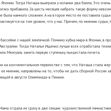
 Японии. Тогда Наташа выиграла у испанки два балла. Это очен
 резко прибавила. За шесть месяцев набрать такую форму невоз
 была намного сложнее. А на второе место ее поставила судья 
актикуется на том уровне, что у нас. Причем, по мнению судьи,
бассейне с нашей землячкой. Помимо кубка мира в Японии, в п
 Австралии. Тогда Наталья Ищенко лучше всех отработала техн
ила Менгуаль занять первую ступеньку пьедестала почета.
и на континентальном первенстве с тем, что Наташа стала же
 ее мнению, направлены на то, чтобы не дать сборной России з
ющей в августе Олимпиаде в Пекине.
Мама отдала ее сразу в две секции: художественной гимнастики