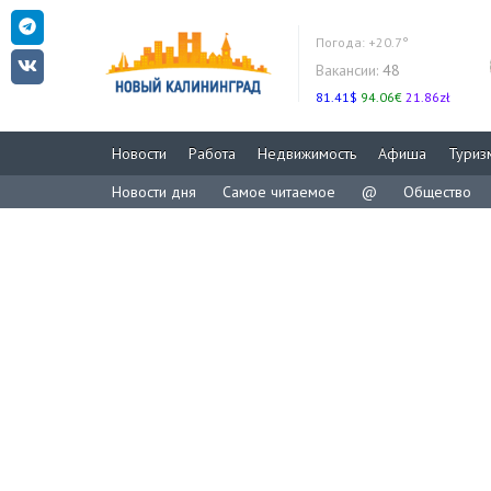
Погода:
+20.7°
Вакансии:
48
81.41$
94.06€
21.86zł
Новости
Работа
Недвижимость
Афиша
Туриз
Новости дня
Самое читаемое
@
Общество