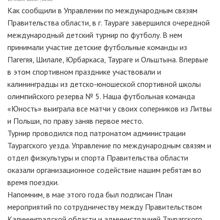
Как сообщили в Управлении по международным связям
Правительства области, в г. Таураге завершился очередной
международный детский турнир по футболу. В нем
принимали участие детские футбольные команды из
Пагегяя, Шилале, Юрбаркаса, Таураге и Ольштына. Впервые
в этом спортивном празднике участвовали и
калининградцы из детско-юношеской спортивной школы
олимпийского резерва № 5. Наша футбольная команда
«Юность» выиграла все матчи у своих соперников из Литвы
и Польши, по праву заняв первое место.
Турнир проводился под патронатом администрации
Таурагского уезда. Управление по международным связям и
отдел физкультуры и спорта Правительства области
оказали организационное содействие нашим ребятам во
время поездки.
Напомним, в мае этого года был подписан План
мероприятий по сотрудничеству между Правительством
Калининградской области и администрацией Таурагского