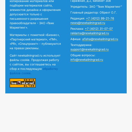
Гаражная, д.2, кабинет 308
копирование материалов или
подборки материалов сайта,
Учредитель: ЗАО "Твик Маркетинг"
элементов дизайна и оформления
Главный редактор: Обрехт О.Г.
допускается только с
Редакция:
+7 (4012) 99-21-76
письменного разрешения
news@newkaliningrad.ru
правообладателя - ЗАО «Твик
Маркетинг».
Реклама:
+7 (4012) 31-07-07
reklama@newkaliningrad.ru
Материалы с пометкой «Бизнес»,
Афиша:
afisha@newkaliningrad.ru
«Партнерский материал», «ПМ»,
«PR», «Спецпроект» - публикуются
Техподдержка:
на правах рекламы.
support@newkaliningrad.ru
Общие вопросы:
Сайт newkaliningrad.ru использует
info@newkaliningrad.ru
файлы cookie. Продолжая работу
с сайтом, вы соглашаетесь на
сбор и последующую
обработку
файлов cookie.