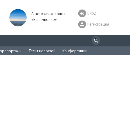
Вход
Авторская колонка
«Есть мнение»
Регистрация
орепортажи
Темы новостей
Конференции