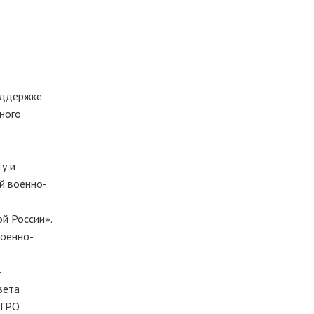
оддержке
ного
у и
й военно-
й России».
Военно-
–
вета
МГРО