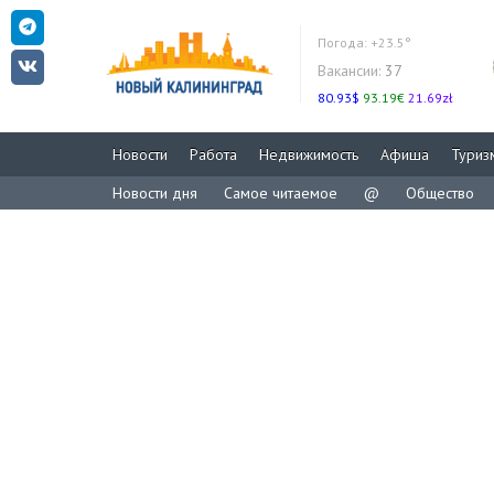
Погода:
+23.5°
Вакансии:
37
80.93$
93.19€
21.69zł
Новости
Работа
Недвижимость
Афиша
Туриз
Новости дня
Самое читаемое
@
Общество