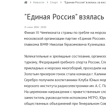
Новости
Спорт
"Единая Россия" взялась за ве
"Единая Россия" взялась
21 июня 2004г., 00:00
Финал III Чемпионата страны по гребле на морс
московской организации партии «Единая Россия»
главкома ВМФ Николая Герасимовича Кузнецова.
Увлекательные и зрелищные состязания, организ
туризму, Федерацией гребного спорта России, 
прикладных и морских многоборий, проходили н
Золотым призером гонок стала команда г. Калин
Серебро получили воспитанники Клуба Юных моряк
морского института радиоэлектроники им. А. С. По
На церемонии награждения с приветственным сл
заместитель руководителя исполкома МГРО, Юри
общественных объединений при Генеральном Со