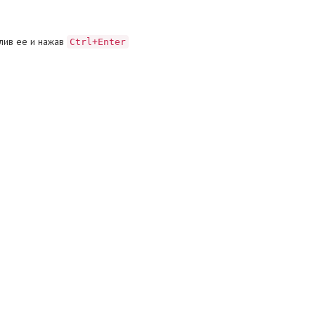
лив ее и нажав
Ctrl+Enter