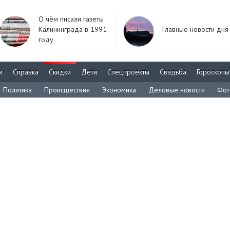
О чём писали газеты
Калининграда в 1991
Главные новости дня
году
м
Справка
Скидки
Дети
Спецпроекты
Свадьба
Гороскопы
Политика
Происшествия
Экономика
Деловые новости
Фот