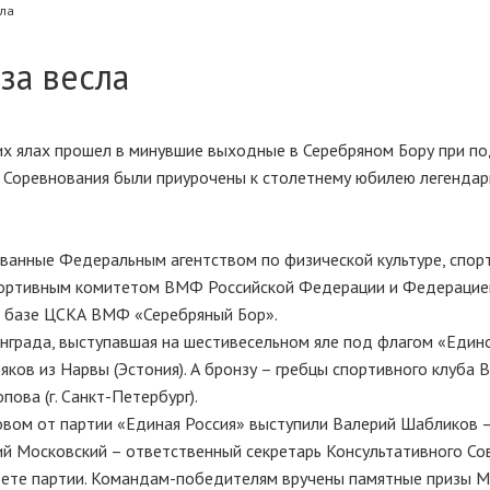
сла
 за весла
ких ялах прошел в минувшие выходные в Серебряном Бору при п
. Соревнования были приурочены к столетнему юбилею легендар
ованные Федеральным агентством по физической культуре, спорт
Спортивным комитетом ВМФ Российской Федерации и Федерацие
а базе ЦСКА ВМФ «Серебряный Бор».
инграда, выступавшая на шестивесельном яле под флагом «Едино
ов из Нарвы (Эстония). А бронзу – гребцы спортивного клуба 
пова (г. Санкт-Петербург).
овом от партии «Единая Россия» выступили Валерий Шабликов 
й Московский – ответственный секретарь Консультативного Со
вете партии. Командам-победителям вручены памятные призы 