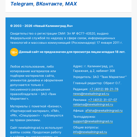
Telegram
,
ВКонтакте
,
MAX
© 2003 - 2026 «Новый Калининград.Ru»
Свидетельство о регистрации СМИ: Эл № ФС77-43520, выдано
Федеральной службой по надзору в сфере связи, информационных
технологий и массовых коммуникаций (Роскомнадзор) 17 января 2011 г.
Данный сайт не предназначен для просмотра лицам младше 18 лет.
18+
Адрес: г. Калининград, ул.
Любое использование, либо
Гаражная, д.2, кабинет 308
копирование материалов или
подборки материалов сайта,
Учредитель: ЗАО "Твик Маркетинг"
элементов дизайна и оформления
Главный редактор: Обрехт О.Г.
допускается только с
Редакция:
+7 (4012) 99-21-76
письменного разрешения
news@newkaliningrad.ru
правообладателя - ЗАО «Твик
Маркетинг».
Реклама:
+7 (4012) 31-07-07
reklama@newkaliningrad.ru
Материалы с пометкой «Бизнес»,
Афиша:
afisha@newkaliningrad.ru
«Партнерский материал», «ПМ»,
«PR», «Спецпроект» - публикуются
Техподдержка:
на правах рекламы.
support@newkaliningrad.ru
Общие вопросы:
Сайт newkaliningrad.ru использует
info@newkaliningrad.ru
файлы cookie. Продолжая работу
с сайтом, вы соглашаетесь на