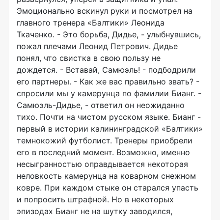
Эмоционально вскинул руки и посмотрел на
главного тренера «Балтики» Леонида
Ткаченко. - Это борьба, Дидье, - улыбнувшись,
пожал плечами Леонид Петрович. Дидье
понял, что свистка в свою пользу не
дождется. - Вставай, Самюэль! - подбодрили
его партнеры. - Как же вас правильно звать? -
спросили мы у камерунца по фамилии Бианг. -
Самюэль-Дидье, - ответил он неожиданно
тихо. Почти на чистом русском языке. Бианг -
первый в истории калининградской «Балтики»
темнокожий футболист. Тренеры приобрели
его в последний момент. Возможно, именно
несыгранностью оправдывается некоторая
неловкость камерунца на коварном снежном
ковре. При каждом стыке он старался упасть
и попросить штрафной. Но в некоторых
эпизодах Бианг не на шутку заводился,