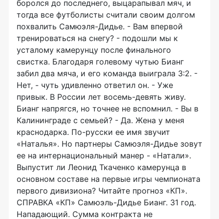
боролся до последнего, выцарапывал мяч, и
тогда все футболисты считали своим долгом
похвалить Самюэля-Дидье. - Вам впервой
тренироваться на снегу? - подошли мы к
усталому камерунцу после финального
свистка. Благодаря голевому чутью Бианг
забил два мяча, и его команда выиграла 3:2. -
Нет, - чуть удивленно ответил он. - Уже
привык. В России лет восемь-девять живу.
Бианг напрягся, но точнее не вспомнил. - Вы в
Калининграде с семьей? - Да. Жена у меня
краснодарка. По-русски ее имя звучит
«Наталья». Но партнеры Самюэля-Дидье зовут
ее на интернациональный манер - «Натали».
Выпустит ли Леонид Ткаченко камерунца в
основном составе на первые игры чемпионата
первого дивизиона? Читайте прогноз «КП».
СПРАВКА «КП» Самюэль-Дидье Бианг. 31 год.
Нападающий. Сумма контракта не