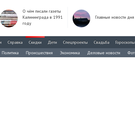
О чём писали газеты
Калининграда в 1991
Главные новости дня
году
м
Справка
Скидки
Дети
Спецпроекты
Свадьба
Гороскопы
Политика
Происшествия
Экономика
Деловые новости
Фот