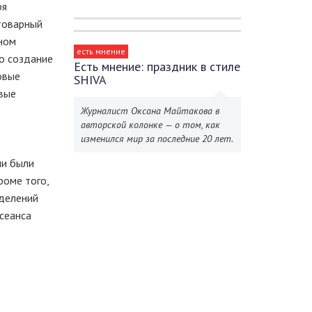
ря
товарный
мном
есть мнение
но создание
Есть мнение: праздник в стиле
овые
SHIVA
овые
Журналист Оксана Майтакова в
авторской колонке — о том, как
изменился мир за последние 20 лет.
ии были
роме того,
тделений
сеанса