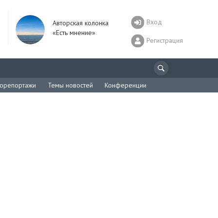
Вход
Авторская колонка
«Есть мнение»
Регистрация
орепортажи
Темы новостей
Конференции