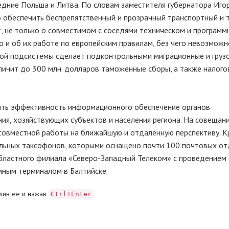
дние Польша и Литва. По словам заместителя губернатора Иго
о обеспечить беспрепятственный и прозрачный транспортный и 
ет, не только о совместимом с соседями техническом и програм
о и об их работе по европейским правилам, без чего невозмож
акой подсистемы сделает подконтрольными миграционные и груз
еличит до 300 млн. долларов таможенные сборы, а также налог
сить эффективность информационного обеспечение органов
ния, хозяйствующих субъектов и населения региона. На совещан
совместной работы на ближайшую и отдаленную перспективу. К
сальных таксофонов, которыми оснащено почти 100 почтовых о
областного филиала «Северо-Западный Телеком» с проведением 
мным терминалом в Балтийске.
лив ее и нажав
Ctrl+Enter