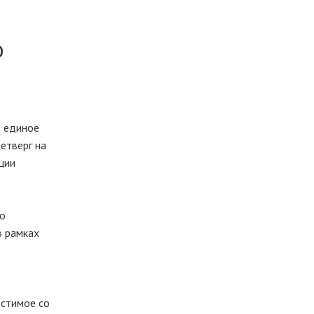
о
в единое
етверг на
ции
 о
в рамках
естимое со