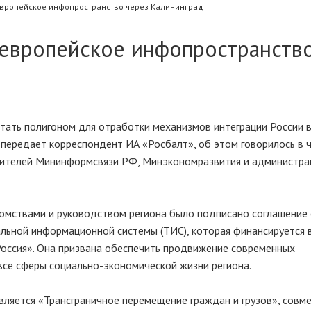
 европейское инфопространство через Калининград
 европейское инфопространств
стать полигоном для отработки механизмов интеграции России 
передает корреспондент ИА «Росбалт», об этом говорилось в ч
ителей Мининформсвязи РФ, Минэкономразвития и администра
омствами и руководством региона было подписано соглашение
льной информационной системы (ТИС), которая финансируется 
оссия». Она призвана обеспечить продвижение современных
все сферы социально-экономической жизни региона.
вляется «Трансграничное перемещение граждан и грузов», совм