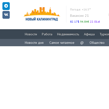
Погода:
+16.5°
Вакансии:
21
82.17$
94.84€
22.01zł
Новости
Работа
Недвижимость
Афиша
Туриз
Новости дня
Самое читаемое
@
Общество