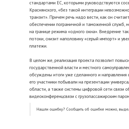
стандартами ЕС, которыми руководствуются сосе
Краснянского, «без такой интеграции невозможн
транзит». Причем речь надо вести, как он счита
обеспечении пограничной и таможенной служб, н
на границе режима «одного окна». Внедрение т
потоки, снизит наполовину «серый импорт» и ув
платежи.
В целом же, реализация проекта позволит повы
государственной власти и местного самоуправле
обсуждены итоги уже сделанного и направления 
его участники побывали на презентации универ
области, а также системы цифровой сети связи 
видеоконференцсвязи с грузопассажирским паро
Нашли ошибку? Cообщить об ошибке можно, выде