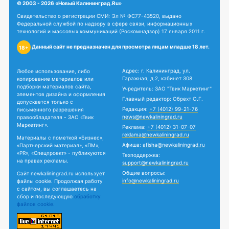
© 2003 - 2026 «Новый Калининград.Ru»
Свидетельство о регистрации СМИ: Эл № ФС77-43520, выдано
Федеральной службой по надзору в сфере связи, информационных
технологий и массовых коммуникаций (Роскомнадзор) 17 января 2011 г.
Данный сайт не предназначен для просмотра лицам младше 18 лет.
18+
Адрес: г. Калининград, ул.
Любое использование, либо
Гаражная, д.2, кабинет 308
копирование материалов или
подборки материалов сайта,
Учредитель: ЗАО "Твик Маркетинг"
элементов дизайна и оформления
Главный редактор: Обрехт О.Г.
допускается только с
Редакция:
+7 (4012) 99-21-76
письменного разрешения
news@newkaliningrad.ru
правообладателя - ЗАО «Твик
Маркетинг».
Реклама:
+7 (4012) 31-07-07
reklama@newkaliningrad.ru
Материалы с пометкой «Бизнес»,
Афиша:
afisha@newkaliningrad.ru
«Партнерский материал», «ПМ»,
«PR», «Спецпроект» - публикуются
Техподдержка:
на правах рекламы.
support@newkaliningrad.ru
Общие вопросы:
Сайт newkaliningrad.ru использует
info@newkaliningrad.ru
файлы cookie. Продолжая работу
с сайтом, вы соглашаетесь на
сбор и последующую
обработку
файлов cookie.