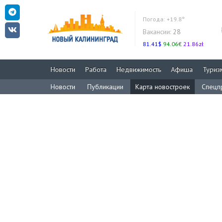
Погода:
+19.8°
Вакансии:
28
81.41$
94.06€
21.86zł
Новости
Работа
Недвижимость
Афиша
Туриз
Новости
Публикации
Карта новостроек
Спецп