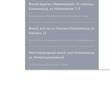
Жилой квартал «Инженерный», III очередь-
Калининград, ул. Инженерная, 3-9
застройщик ЖК «Инженерный» Строй лэнд
Жилой дом на ул. Нансена-Калининград, ул.
Нансена, 13
агентство недвижимости Рынок Недвижимости
Многоквартирный жилой дом-Калининград,
ул. Интернациональной
застройщик Февраль-Строй
ЖК «Солнечный парус»-ул. Нансена, 73
агентство недвижимости
Риэлт-Финанс
Жилой дом-Калининград, ул. Октябрьская,
31-37