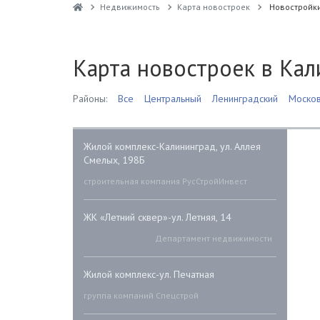
Недвижимость
Карта новостроек
Новостройк
Карта новостроек в Кал
Районы:
Все
Центральный
Ленинградский
Москов
Жилой комплекс-Калининград, ул. Аллея
Смелых, 198Б
строительная компания РусСтройИнвест
ЖК «Летний сквер»-ул. Летняя, 14
Департамент недвижимости
Жилой комплекс-ул. Печатная
группа компаний Спецстрой