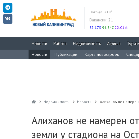
Погода:
+18°
Вакансии:
21
82.17$
94.84€
22.01zł
Новости
Работа
Недвижимость
Афиша
Туриз
Новости
Публикации
Карта новостроек
Спецп
Недвижимость
Новости
Алиханов не намерен
Алиханов не намерен о
земли у стадиона на Ос