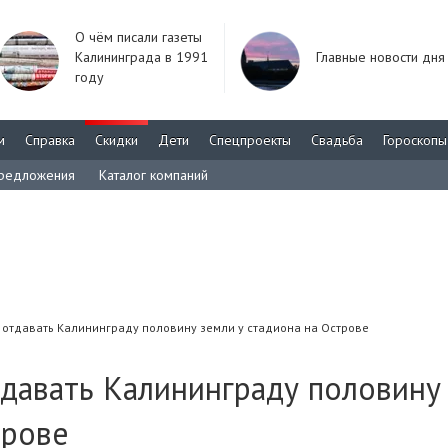
О чём писали газеты
Калининграда в 1991
Главные новости дня
году
м
Справка
Скидки
Дети
Спецпроекты
Свадьба
Гороскопы
редложения
Каталог компаний
 отдавать Калининграду половину земли у стадиона на Острове
тдавать Калининграду половину
трове