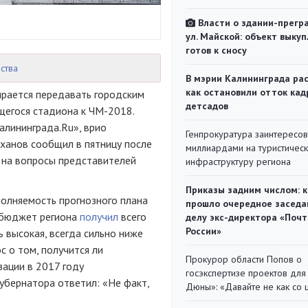
Власти о здании-прегр
ул. Майской: объект выкуп
готов к сносу
ства
В мэрии Калининграда рас
как остановили отток кад
ирается передавать городским
детсадов
щегося стадиона к
ЧМ-2018
.
алининграда.Ru», врио
Генпрокуратура заинтересов
ханов сообщил в пятницу после
миллиардами на туристичес
 на вопросы представителей
инфраструктуру региона
Приказы задним числом: к
полняемость прогнозного плана
прошло очередное заседа
у бюджет региона
получил
всего
делу экс-директора «Поч
России»
нь высокая, всегда сильно ниже
с о том, получится ли
Прокурор области Попов о
зации в 2017 году
госэкспертизе проектов для
губернатора ответил: «Не факт,
Дюны»: «Давайте не как со