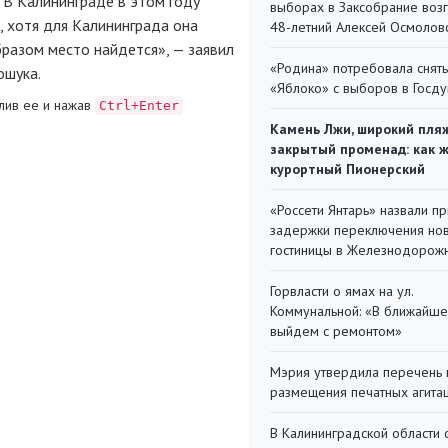
 В Калининграде в этом году
выборах в Заксобрание воз
, хотя для Калининграда она
48-летний Алексей Осмолов
разом место найдется», — заявил
«Родина» потребовала снять
ошука.
«Яблоко» с выборов в Госд
лив ее и нажав
Ctrl+Enter
Камень Лжи, широкий пля
закрытый променад: как 
курортный Пионерский
«Россети Янтарь» назвали п
задержки переключения но
гостиницы в Железнодорож
Горвласти о ямах на ул.
Коммунальной: «В ближайш
выйдем с ремонтом»
Мэрия утвердила перечень 
размещения печатных агита
В Калининградской области 