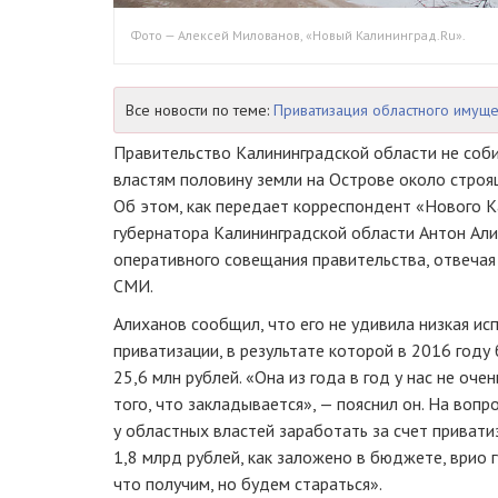
Фото — Алексей Милованов, «Новый Калининград.Ru».
Все новости по теме:
Приватизация областного имуще
Правительство Калининградской области не соб
властям половину земли на Острове около строя
Об этом, как передает корреспондент «Нового К
губернатора Калининградской области Антон Али
оперативного совещания правительства, отвечая
СМИ.
Алиханов сообщил, что его не удивила низкая ис
приватизации, в результате которой в 2016 год
25,6 млн рублей. «Она из года в год у нас не оче
того, что закладывается», — пояснил он. На вопро
у областных властей заработать за счет привати
1,8 млрд рублей, как заложено в бюджете, врио 
что получим, но будем стараться».