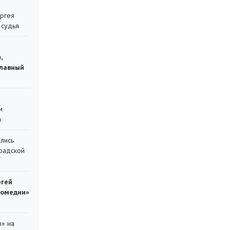
ергея
 судья
,
главный
у
м
а
лись
градской
ргей
комедии»
в» на