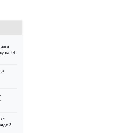
тался
ку на 24
да
»
ь
е
ые
раде 8