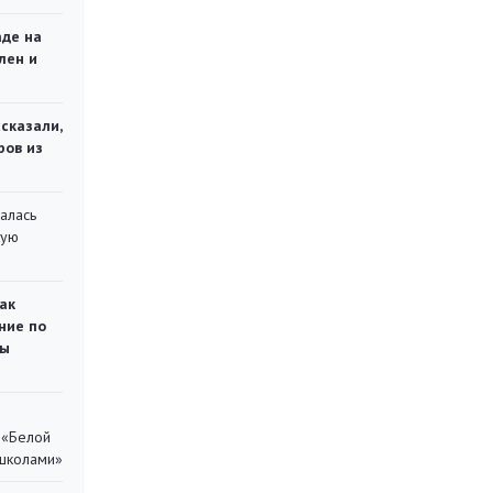
аде на
лен и
сказали,
ров из
алась
кую
ак
ние по
ты
 «Белой
 школами»