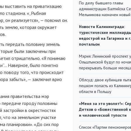
По делу бывшего главы
ны выставить на приватизацию
администрации Балтийска С
оло стадиона. «„Рыбная
Мельникова назначен новый
, он реализуется», — пояснил он.
Новости Калининграда:
ть землю, которая окружает
туристические миллиарды
ов.
недострой на Гагарина и 
сть передать половину земель
почтальон
оторые были заключены при
Мэрия: Ленинский проспект 
етил отрицательно. «Я понимаю
Ольштынской будут по ноча
ти“… Наверное, было понятно
перекрывать больше месяц
о поводу того, что происходит
пора забыть», — заключил врио
Облсуд: двое кубинцев пыта
пешком попасть из Калинин
области в Польшу
ания правительства мэр
 передаче городу половины
«Меня за это уволят!»: Се
Детков о «Божественной 
й застройки в окрестностях
и человеческой тупости
, что на земельном участке
ма планировки». «До сих пор
Список «Партии пенсионеро