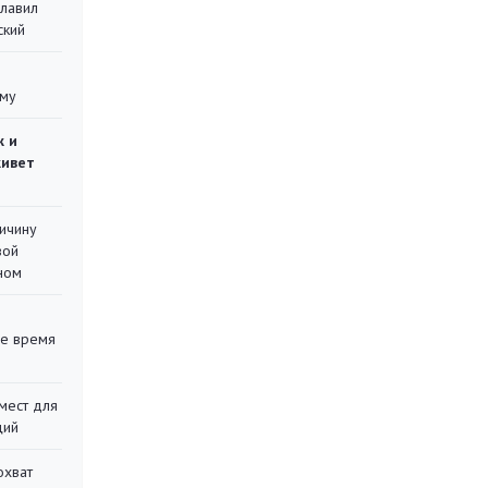
главил
ский
уму
ж и
живет
ричину
вой
ном
ее время
мест для
ций
охват