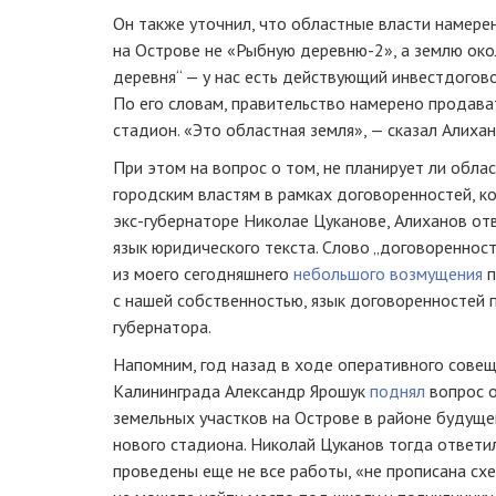
Он также уточнил, что областные власти намере
на Острове не «Рыбную
деревню-2
», а землю ок
деревня“ — у нас есть действующий инвестдоговор
По его словам, правительство намерено продава
стадион. «Это областная земля», — сказал Алихан
При этом на вопрос о том, не планирует ли обла
городским властям в рамках договоренностей, к
экс-губернаторе
Николае Цуканове, Алиханов отв
язык юридического текста. Слово „договореннос
из моего сегодняшнего
небольшого возмущения
п
с нашей собственностью, язык договоренностей 
губернатора.
Напомним, год назад в ходе оперативного совещ
Калининграда Александр Ярошук
поднял
вопрос о
земельных участков на Острове в районе будуще
нового стадиона. Николай Цуканов тогда ответил
проведены еще не все работы, «не прописана схе