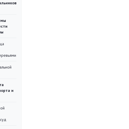
чальников
емы
ести
вы
ца
еревьями
альной
га
порта и
ной
 суд