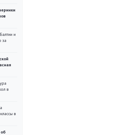
черинки
мов
 Балтии и
ю за
ской
асная
тура
кол в
на
классы в
 об