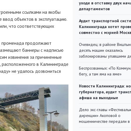
уходе в отставку двух на
департаментов
строенными ссылками на якобы
е ввод объектов в эксплуатацию.
Аудит транспортной сист
нили, что соответствующих
Калининграда хотят пров
совместно с мэрией Моск
ль променада продолжают
Очевидец: в районе Виштын
 размещают баннеры с надписью
десять машин оказались
заблокированы упавшими д
сим извинения за причиненные
 расположенного в Калининграде
Беспрозванных: «По Коммун
раду» не удалось дозвониться
бегу, а там яма на яме»
Новости Калининграда: но
губернатора, аудит транс
афиша на выходные
Дело экс-главы «Фестиваль
дирекции» Акоповой о
мошенничестве передали в