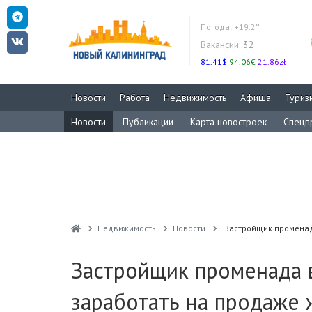
Погода:
+19.2°
Вакансии:
32
81.41$
94.06€
21.86zł
Новости
Работа
Недвижимость
Афиша
Туриз
Новости
Публикации
Карта новостроек
Спецп
Недвижимость
Новости
Застройщик променада
Застройщик променада 
заработать на продаже 