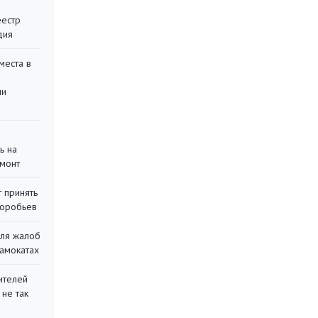
еестр
дия
места в
ли
ь на
монт
 принять
воробьев
для жалоб
самокатах
ителей
 не так