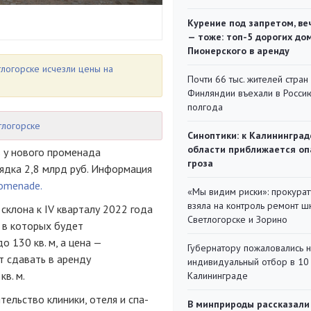
Курение под запретом, ве
— тоже: топ-5 дорогих до
Пионерского в аренду
тлогорске исчезли цены на
Почти 66 тыс. жителей стран
Финляндии въехали в Росси
полгода
тлогорске
Синоптики: к Калининград
области приближается оп
 у нового променада
гроза
ядка 2,8 млрд руб. Информация
omenade.
«Мы видим риски»: прокура
взяла на контроль ремонт ш
склона к IV кварталу 2022 года
Светлогорске и Зорино
 в которых будет
 130 кв. м, а цена —
Губернатору пожаловались 
т сдавать в аренду
индивидуальный отбор в 10 
в. м.
Калининграде
ельство клиники, отеля и спа-
В минприроды рассказали