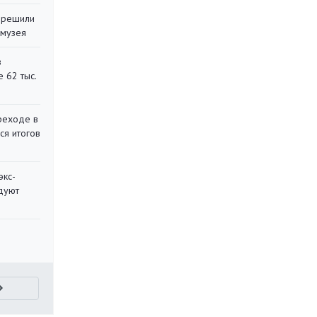
 решили
 музея
в
 62 тыс.
реходе в
ся итогов
экс-
дуют