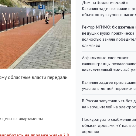
Дом на Зоологической в
Калининграде включили в р
объектов культурного насле
Ректор МГИМО: бюджетные 
ведущих вузах практически
полностью заняли победите
олимпиад
Асфальтовые «лепешки»:
калининградцы пожаловалис
некачественный ямочный ре
 кому областные власти передали
Калининградцев приглашают
участие в летней переписи 
В России запустили чат-бот 
на нарушителей на электро
и цены на апартаменты
Прокуратура о снабжении ж
области дровами: «У нас все
хорошо»
заработать на продаже жилья 2,8