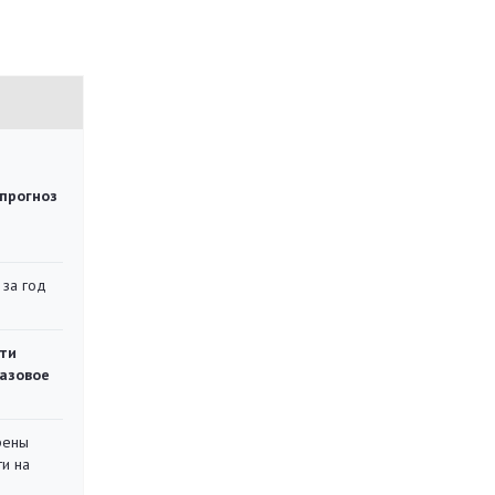
 прогноз
 за год
ти
газовое
рены
ти на