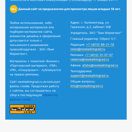
Данный сайт не предназначен для просмотра лицам младше 18 лет.
18+
Адрес: г. Калининград, ул.
Любое использование, либо
Гаражная, д.2, кабинет 308
копирование материалов или
подборки материалов сайта,
Учредитель: ЗАО "Твик Маркетинг"
элементов дизайна и оформления
Главный редактор: Обрехт О.Г.
допускается только с
Редакция:
+7 (4012) 99-21-76
письменного разрешения
news@newkaliningrad.ru
правообладателя - ЗАО «Твик
Маркетинг».
Реклама:
+7 (4012) 31-07-07
reklama@newkaliningrad.ru
Материалы с пометкой «Бизнес»,
Афиша:
afisha@newkaliningrad.ru
«Партнерский материал», «ПМ»,
«PR», «Спецпроект» - публикуются
Техподдержка:
на правах рекламы.
support@newkaliningrad.ru
Общие вопросы:
Сайт newkaliningrad.ru использует
info@newkaliningrad.ru
файлы cookie. Продолжая работу
с сайтом, вы соглашаетесь на
сбор и последующую
обработку
файлов cookie.