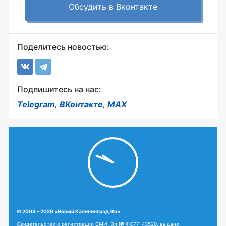
Обсудить в Вконтакте
Поделитесь новостью:
Подпишитесь на нас:
Telegram
,
ВКонтакте
,
MAX
© 2003 - 2026 «Новый Калининград.Ru»
Свидетельство о регистрации СМИ: Эл № ФС77-43520, выдано
Федеральной службой по надзору в сфере связи, информационных
технологий и массовых коммуникаций (Роскомнадзор) 17 января 2011 г.
Данный сайт не предназначен для просмотра лицам младше 18 лет.
18+
Адрес: г. Калининград, ул.
Любое использование, либо
Гаражная, д.2, кабинет 308
копирование материалов или
подборки материалов сайта,
Учредитель: ЗАО "Твик Маркетинг"