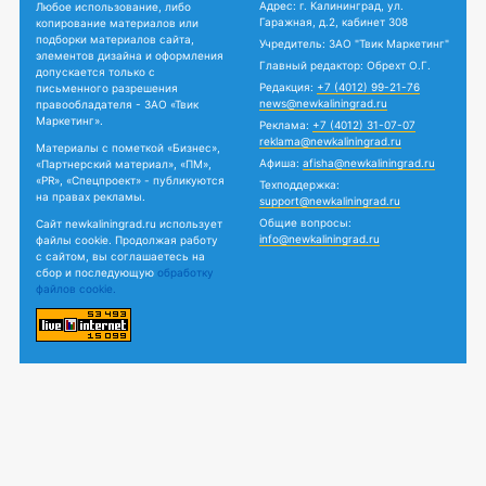
Адрес: г. Калининград, ул.
Любое использование, либо
Гаражная, д.2, кабинет 308
копирование материалов или
подборки материалов сайта,
Учредитель: ЗАО "Твик Маркетинг"
элементов дизайна и оформления
Главный редактор: Обрехт О.Г.
допускается только с
Редакция:
+7 (4012) 99-21-76
письменного разрешения
news@newkaliningrad.ru
правообладателя - ЗАО «Твик
Маркетинг».
Реклама:
+7 (4012) 31-07-07
reklama@newkaliningrad.ru
Материалы с пометкой «Бизнес»,
Афиша:
afisha@newkaliningrad.ru
«Партнерский материал», «ПМ»,
«PR», «Спецпроект» - публикуются
Техподдержка:
на правах рекламы.
support@newkaliningrad.ru
Общие вопросы:
Сайт newkaliningrad.ru использует
info@newkaliningrad.ru
файлы cookie. Продолжая работу
с сайтом, вы соглашаетесь на
сбор и последующую
обработку
файлов cookie.