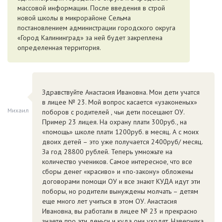
массовой информации. После введения в строй
новой школы в микрорайоне Сельма
постановлением администрации городского округа
«Город Калининград» за ней будет закреплена
определенная территория.
Здравствуйте Анастасия Ивановна. Мои дети учатся
в лицее № 23. Мой вопрос касается «узаконеных»
Михаил
поборов с родителей , чьи дети посещают ОУ.
Пример 23 лицея. На охрану плати 300руб., на
«помощь» школе плати 1200руб. в месяц. А с моих
двоих детей – это уже получается 2400руб/ месяц.
За год 28800 рублей. Теперь умножьте на
количество учеников. Самое интересное, что все
сборы денег «красиво» и «по-закону» обложены
договорами помощи ОУ и все знают КУДА идут эти
поборы, но родители вынуждены молчать – детям
еще много лет учиться в этом ОУ. Анастасия
Ивановна, вы работали в лицее № 23 и прекрасно
знаете про эти деньги и куда они уходят. Наверняка