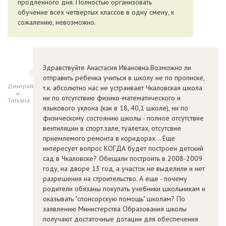
продленного дня. Полностью организовать
обучение всех четвертых классов в одну смену, к
сожалению, невозможно.
Здравствуйте Анастасия Ивановна.Возможно ли
отправить ребенка учиться в школу не по прописке,
Дмитрий
т.к. абсолютно нас не устраивает Чкаловская школа
и
ни по отсутствию физико-математического и
Татьяна
языкового уклона (как в 18, 40,1 школе), ни по
физическому состоянию школы - полное отсутствие
вентиляции в спорт.зале, туалетах, отсутсвие
приемлемого ремонта в коридорах... Еще
интересует вопрос КОГДА будет построен детский
сад в Чкаловске? Обещали построить в 2008-2009
году, на дворе 13 год, а участок не выделили и нет
разрешения на строительство. А еще - почему
родители обязаны покупать учебники школьникам и
оказывать "спонсорскую помощь" школам? По
заявлению Министерства Образования школы
получают достаточные дотации для обеспечения