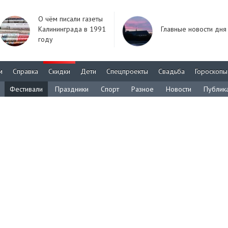
О чём писали газеты
Калининграда в 1991
Главные новости дня
году
м
Справка
Скидки
Дети
Спецпроекты
Свадьба
Гороскопы
Фестивали
Праздники
Спорт
Разное
Новости
Публик