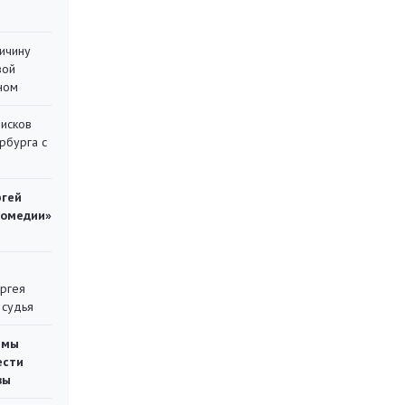
ричину
вой
ном
писков
рбурга с
ргей
комедии»
ергея
 судья
емы
ести
вы