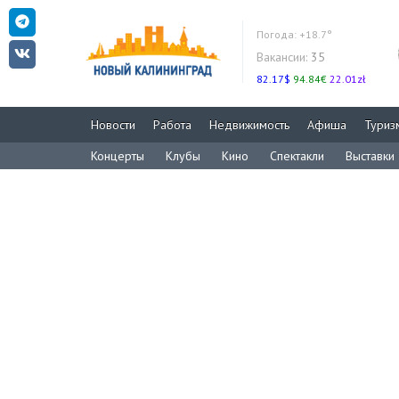
Погода:
+18.7°
Вакансии:
35
82.17$
94.84€
22.01zł
Новости
Работа
Недвижимость
Афиша
Туриз
Концерты
Клубы
Кино
Спектакли
Выставки