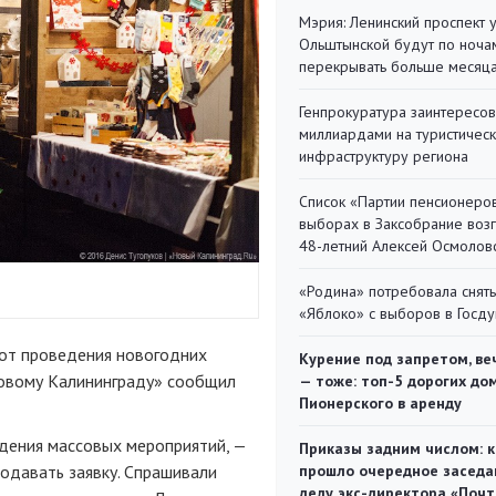
Мэрия: Ленинский проспект 
Ольштынской будут по ноча
перекрывать больше месяц
Генпрокуратура заинтересов
миллиардами на туристичес
инфраструктуру региона
Список «Партии пенсионеро
выборах в Заксобрание воз
48-летний Алексей Осмолов
«Родина» потребовала снять
«Яблоко» с выборов в Госд
 от проведения новогодних
Курение под запретом, ве
Новому Калининграду» сообщил
— тоже: топ-5 дорогих до
Пионерского в аренду
едения массовых мероприятий, —
Приказы задним числом: к
одавать заявку. Спрашивали
прошло очередное заседа
делу экс-директора «Поч