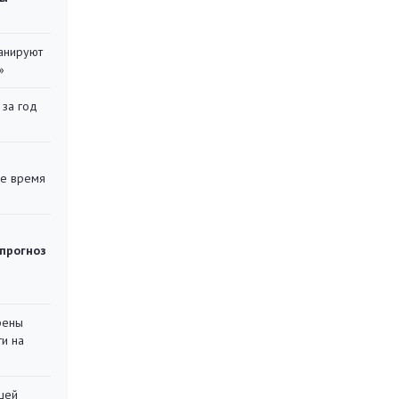
ланируют
»
 за год
ее время
 прогноз
рены
ти на
шей