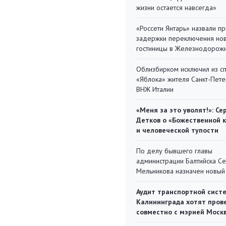
жизни остается навсегда»
«Россети Янтарь» назвали п
задержки переключения но
гостиницы в Железнодорож
Облизбирком исключил из с
«Яблока» жителя Санкт-Пете
ВНЖ Италии
«Меня за это уволят!»: Се
Детков о «Божественной 
и человеческой тупости
По делу бывшего главы
администрации Балтийска С
Мельникова назначен новый
Аудит транспортной сист
Калининграда хотят пров
совместно с мэрией Моск