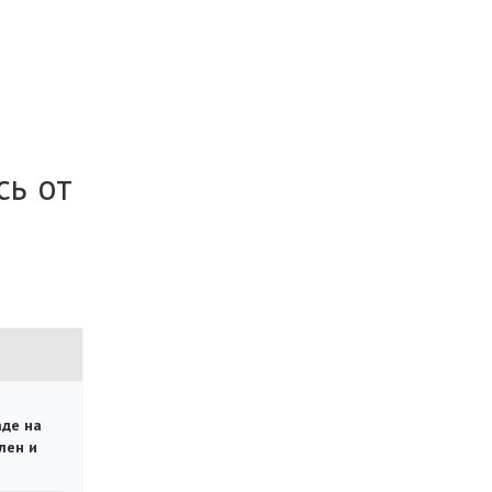
сь от
аде на
лен и