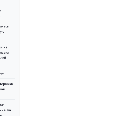
у
м
а
алась
кую
в» на
главил
ский
уму
черинки
мов
ак
ние по
ты