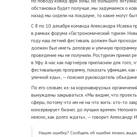
по поводу ковид-фри зоны, но большого энтузиаз
обстановка будет получше, мы задумаемся о ков
назад мы сидели на локдауне, то какие могут бы
С 8 по 10 декабря команда Александра Исаева 
в рамках форума «Гастрономический туризм. Нов
году наш летний фестиваль должен был проходи
должен был иметь деловую и уличную программу,
проведение мы не получили. Ростуризм принял р
в Уфу. А нас как партнёров пригласили для того,
фестивальную программу, показать уфимцам, как
уличной еды», — пояснил руководитель объединени
По его словам, из-за коронавирусных органичен
вынуждены закрываться. «Мы видим, что проекты
сферы, потому что им не на что жить: кто-то зак
консервирует бизнес до лучших времен. Непонятн
неясно, как долго ждать», — говорит Александр И
Нашли ошибку? Cообщить об ошибке можно, выде