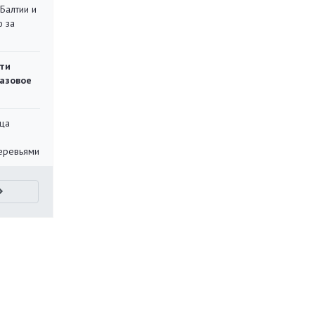
 Балтии и
ю за
ти
газовое
ца
еревьями