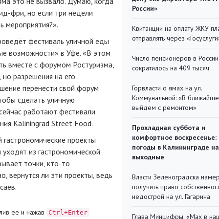
ма это не вызвало. Думаю, когда
России»
ид-фри, но если три недели
ть мероприятия?».
Квитанции на оплату ЖКУ п
отправлять через «Госуслуги
проведёт фестиваль уличной еды
ые возможности» в Уфе. «В этом
Число пенсионеров в России
ть вместе с форумом Ростуризма,
сократилось на 409 тысяч
 но разрешения на его
ешение перенести свой форум
Горвласти о ямах на ул.
Коммунальной: «В ближайш
 чтобы сделать уличную
выйдем с ремонтом»
 сейчас работают фестивали
я Kaliningrad Street Food.
Прохладная суббота и
комфортное воскресенье:
ий гастрономические проекты
погоды в Калининграде на
 уходят из гастрономической
выходные
рывает точки, кто-то
о, вернутся ли эти проекты, ведь
Власти Зеленоградска наме
саев.
получить право собственнос
недострой на ул. Гагарина
лив ее и нажав
Ctrl+Enter
Глава Минцифры: «Мах в на