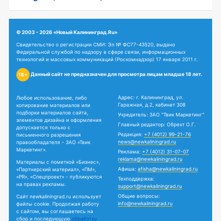
© 2003 - 2026 «Новый Калининград.Ru»
Свидетельство о регистрации СМИ: Эл № ФС77-43520, выдано
Федеральной службой по надзору в сфере связи, информационных
технологий и массовых коммуникаций (Роскомнадзор) 17 января 2011 г.
Данный сайт не предназначен для просмотра лицам младше 18 лет.
18+
Адрес: г. Калининград, ул.
Любое использование, либо
Гаражная, д.2, кабинет 308
копирование материалов или
подборки материалов сайта,
Учредитель: ЗАО "Твик Маркетинг"
элементов дизайна и оформления
Главный редактор: Обрехт О.Г.
допускается только с
Редакция:
+7 (4012) 99-21-76
письменного разрешения
news@newkaliningrad.ru
правообладателя - ЗАО «Твик
Маркетинг».
Реклама:
+7 (4012) 31-07-07
reklama@newkaliningrad.ru
Материалы с пометкой «Бизнес»,
Афиша:
afisha@newkaliningrad.ru
«Партнерский материал», «ПМ»,
«PR», «Спецпроект» - публикуются
Техподдержка:
на правах рекламы.
support@newkaliningrad.ru
Общие вопросы:
Сайт newkaliningrad.ru использует
info@newkaliningrad.ru
файлы cookie. Продолжая работу
с сайтом, вы соглашаетесь на
сбор и последующую
обработку