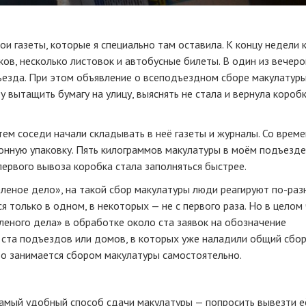
ои газеты, которые я специально там оставила. К концу недели 
ов, несколько листовок и автобусные билеты. В один из вечер
ъезда. При этом объявление о всеподъездном сборе макулатур
 вытащить бумагу на улицу, выяснять не стала и вернула короб
тем соседи начали складывать в неё газеты и журналы. Со врем
тонную упаковку. Пять килограммов макулатуры в моём подъезде
первого вывоза коробка стала заполняться быстрее.
еленое дело», на такой сбор макулатуры люди реагируют
по-раз
я только в одном, в некоторых — не с первого раза. Но в целом
леного дела» в обработке около ста заявок на обозначение
ста подъездов или домов, в которых уже наладили общий сбор
 кто занимается сбором макулатуры самостоятельно.
самый удобный способ сдачи макулатуры — попросить вывезти е