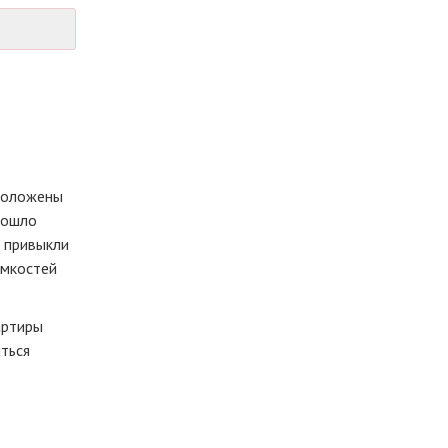
сположены
прошло
е привыкли
ёмкостей
артиры
иться