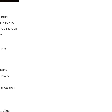
к ним
ов
кто-то
ы осталось
ку
енем
ному
,
 число
 и сдают
ё. Для