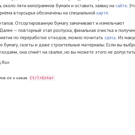
ь около пяти килограммов бумаги и оставить заявку на
сайте
. Эт
приёма вторсырья обозначены на специальной
карте.
этапов. Отсортированную бумагу замачивают и измельчают
Далее — повторный этап роспуска, финальная очистка и получе
риятия по переработке отходов, можно почитать
здесь.
Из маку
ю бумагу, газеты и даже строительные материалы. Если вы выбр
ходами, она сгниёт на свалке, но вы можете этого не допустить
д.Ru»
лив ее и нажав
Ctrl+Enter