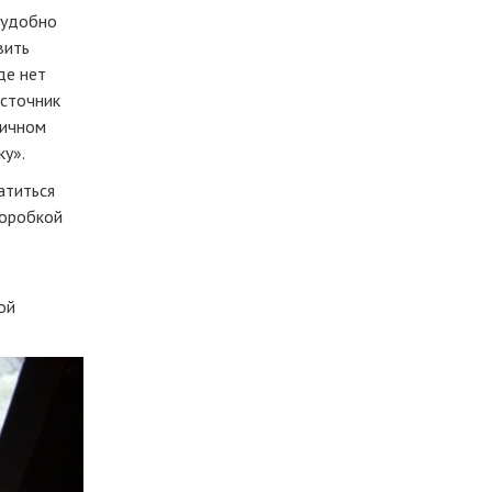
еудобно
вить
де нет
источник
ничном
ку».
атиться
коробкой
т
ой