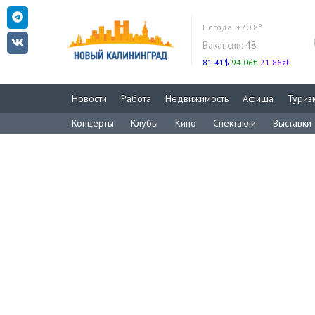
Погода:
+20.8°
Вакансии:
48
81.41$
94.06€
21.86zł
Новости
Работа
Недвижимость
Афиша
Туриз
Концерты
Клубы
Кино
Спектакли
Выставки