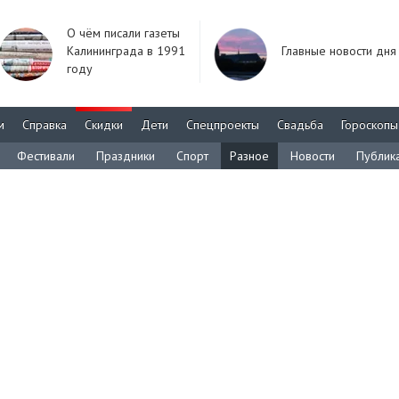
О чём писали газеты
Калининграда в 1991
Главные новости дня
году
м
Справка
Скидки
Дети
Спецпроекты
Свадьба
Гороскопы
Фестивали
Праздники
Спорт
Разное
Новости
Публик