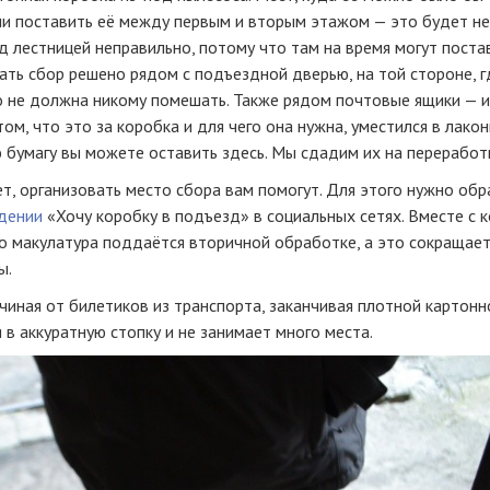
сли поставить её между первым и вторым этажом — это будет н
од лестницей неправильно, потому что там на время могут поста
вать сбор решено рядом с подъездной дверью, на той стороне, г
о не должна никому помешать. Также рядом почтовые ящики — 
том, что это за коробка и для чего она нужна, уместился в лако
 бумагу вы можете оставить здесь. Мы сдадим их на переработ
т, организовать место сбора вам помогут. Для этого нужно обр
дении
«Хочу коробку в подъезд» в социальных сетях. Вместе с 
то макулатура поддаётся вторичной обработке, а это сокращае
ы.
ачиная от билетиков из транспорта, заканчивая плотной картонн
 в аккуратную стопку и не занимает много места.