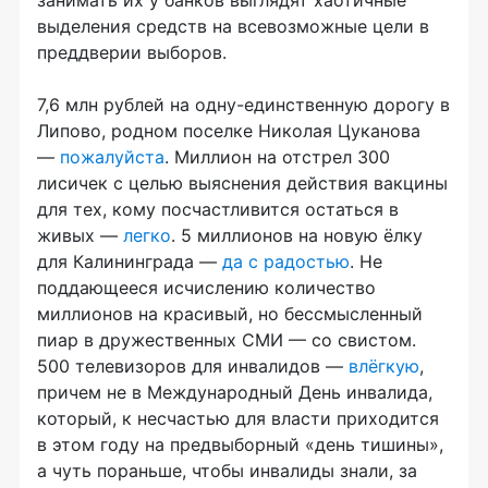
занимать их у банков выглядят хаотичные
выделения средств на всевозможные цели в
преддверии выборов.
7,6 млн рублей на одну-единственную дорогу в
Липово, родном поселке Николая Цуканова
—
пожалуйста
. Миллион на отстрел 300
лисичек с целью выяснения действия вакцины
для тех, кому посчастливится остаться в
живых —
легко
. 5 миллионов на новую ёлку
для Калининграда —
да с радостью
. Не
поддающееся исчислению количество
миллионов на красивый, но бессмысленный
пиар в дружественных СМИ — со свистом.
500 телевизоров для инвалидов —
влёгкую
,
причем не в Международный День инвалида,
который, к несчастью для власти приходится
в этом году на предвыборный «день тишины»,
а чуть пораньше, чтобы инвалиды знали, за