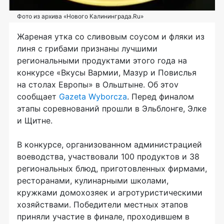
Фото из архива «Нового Калининграда.Ru»
Жареная утка со
сливовым соусом и
фляки из
линя с
грибами признаны лучшими
региональными продуктами этого года на
конкурсе «Вкусы Вармии, Мазур и
Повислья
на
столах Европы» в
Ольштыне. Об
этоv
сообщает
Gazeta Wyborcza
. Перед финалом
этапы соревнований прошли в
Эльблонге, Элке
и
Щитне.
В
конкурсе, организованном администрацией
воеводства, участвовали 100 продуктов и
38
региональных блюд, приготовленных фирмами,
ресторанами, кулинарными школами,
кружками домохозяек и
агротуристическими
хозяйствами. Победители местных этапов
приняли участие в
финале, проходившем в