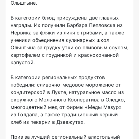
Ольштыне.
В
категории блюд присуждены две главных
награды. Их
получили Барбара Пепловска из
Нервика за
фляки из
линя с
грибами, а
также
ученики объединения кулинарных школ
Ольштына за
грудку утки со
сливовым соусом,
картофелем с
грудинкой и
краснокочанной
капустой.
В
категории региональных продуктов
победили: сливочно-медовое мороженое от
кондитерской в
Лукте, натуральное масло из
окружного Молочного Кооператива в
Олецко,
многоцветный мед от
фирмы «Меды Мазур»
из
Голдапа, а
также традиционный черный
хлеб из
пекарни в
Дзвежутах.
Приз за
лучший региональный алкогольный