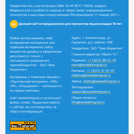
Свидетельство о регистрации СМИ: Эл № ФС77-43520, выдано
Федеральной службой по надзору в сфере связи, информационных
технологий и массовых коммуникаций (Роскомнадзор) 17 января 2011 г.
Данный сайт не предназначен для просмотра лицам младше 18 лет.
18+
Адрес: г. Калининград, ул.
Любое использование, либо
Гаражная, д.2, кабинет 308
копирование материалов или
подборки материалов сайта,
Учредитель: ЗАО "Твик Маркетинг"
элементов дизайна и оформления
Главный редактор: Обрехт О.Г.
допускается только с
Редакция:
+7 (4012) 99-21-76
письменного разрешения
news@newkaliningrad.ru
правообладателя - ЗАО «Твик
Маркетинг».
Реклама:
+7 (4012) 31-07-07
reklama@newkaliningrad.ru
Материалы с пометкой «Бизнес»,
Афиша:
afisha@newkaliningrad.ru
«Партнерский материал», «ПМ»,
«PR», «Спецпроект» - публикуются
Техподдержка:
на правах рекламы.
support@newkaliningrad.ru
Общие вопросы:
Сайт newkaliningrad.ru использует
info@newkaliningrad.ru
файлы cookie. Продолжая работу
с сайтом, вы соглашаетесь на
сбор и последующую
обработку
файлов cookie.