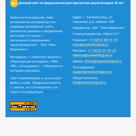
Данный сайт не предназначен для просмотра лицам младше 18 лет.
18+
Адрес: г. Калининград, ул.
Любое использование, либо
Гаражная, д.2, кабинет 308
копирование материалов или
подборки материалов сайта,
Учредитель: ЗАО "Твик Маркетинг"
элементов дизайна и оформления
Главный редактор: Обрехт О.Г.
допускается только с
Редакция:
+7 (4012) 99-21-76
письменного разрешения
news@newkaliningrad.ru
правообладателя - ЗАО «Твик
Маркетинг».
Реклама:
+7 (4012) 31-07-07
reklama@newkaliningrad.ru
Материалы с пометкой «Бизнес»,
Афиша:
afisha@newkaliningrad.ru
«Партнерский материал», «ПМ»,
«PR», «Спецпроект» - публикуются
Техподдержка:
на правах рекламы.
support@newkaliningrad.ru
Общие вопросы:
Сайт newkaliningrad.ru использует
info@newkaliningrad.ru
файлы cookie. Продолжая работу
с сайтом, вы соглашаетесь на
сбор и последующую
обработку
файлов cookie.