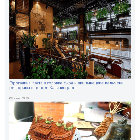
Строганина, паста в головке сыра и виштынецкие пельмени:
рестораны в центре Калининграда
09 июля
,
09:55