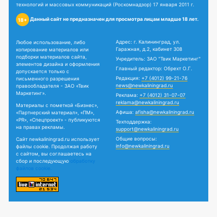
технологий и массовых коммуникаций (Роскомнадзор) 17 января 2011 г.
Данный сайт не предназначен для просмотра лицам младше 18 лет.
18+
Адрес: г. Калининград, ул.
Любое использование, либо
Гаражная, д.2, кабинет 308
копирование материалов или
подборки материалов сайта,
Учредитель: ЗАО "Твик Маркетинг"
элементов дизайна и оформления
Главный редактор: Обрехт О.Г.
допускается только с
Редакция:
+7 (4012) 99-21-76
письменного разрешения
news@newkaliningrad.ru
правообладателя - ЗАО «Твик
Маркетинг».
Реклама:
+7 (4012) 31-07-07
reklama@newkaliningrad.ru
Материалы с пометкой «Бизнес»,
Афиша:
afisha@newkaliningrad.ru
«Партнерский материал», «ПМ»,
«PR», «Спецпроект» - публикуются
Техподдержка:
на правах рекламы.
support@newkaliningrad.ru
Общие вопросы:
Сайт newkaliningrad.ru использует
info@newkaliningrad.ru
файлы cookie. Продолжая работу
с сайтом, вы соглашаетесь на
сбор и последующую
обработку
файлов cookie.