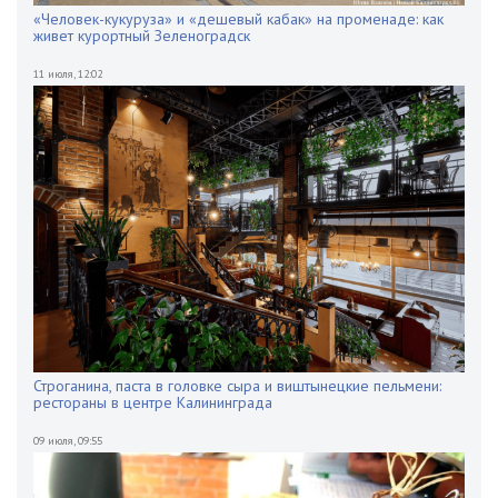
«Человек-кукуруза» и «дешевый кабак» на променаде: как
живет курортный Зеленоградск
11 июля
,
12:02
Строганина, паста в головке сыра и виштынецкие пельмени:
рестораны в центре Калининграда
09 июля
,
09:55