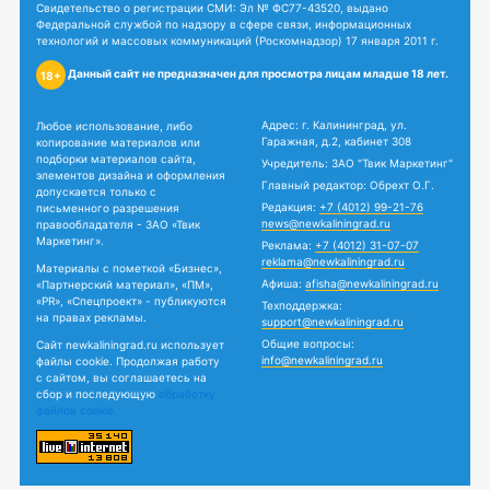
Свидетельство о регистрации СМИ: Эл № ФС77-43520, выдано
Федеральной службой по надзору в сфере связи, информационных
технологий и массовых коммуникаций (Роскомнадзор) 17 января 2011 г.
Данный сайт не предназначен для просмотра лицам младше 18 лет.
18+
Адрес: г. Калининград, ул.
Любое использование, либо
Гаражная, д.2, кабинет 308
копирование материалов или
подборки материалов сайта,
Учредитель: ЗАО "Твик Маркетинг"
элементов дизайна и оформления
Главный редактор: Обрехт О.Г.
допускается только с
Редакция:
+7 (4012) 99-21-76
письменного разрешения
news@newkaliningrad.ru
правообладателя - ЗАО «Твик
Маркетинг».
Реклама:
+7 (4012) 31-07-07
reklama@newkaliningrad.ru
Материалы с пометкой «Бизнес»,
Афиша:
afisha@newkaliningrad.ru
«Партнерский материал», «ПМ»,
«PR», «Спецпроект» - публикуются
Техподдержка:
на правах рекламы.
support@newkaliningrad.ru
Общие вопросы:
Сайт newkaliningrad.ru использует
info@newkaliningrad.ru
файлы cookie. Продолжая работу
с сайтом, вы соглашаетесь на
сбор и последующую
обработку
файлов cookie.