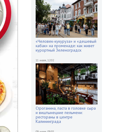
«Человек-кукуруза» и «дешевый
кабак» на променаде: как живет
курортный Зеленоградск
11 июля
,
12:02
Строганина, паста в головке сыра
и виштынецкие пельмени:
рестораны в центре
Калининграда
09 июля
,
09:55