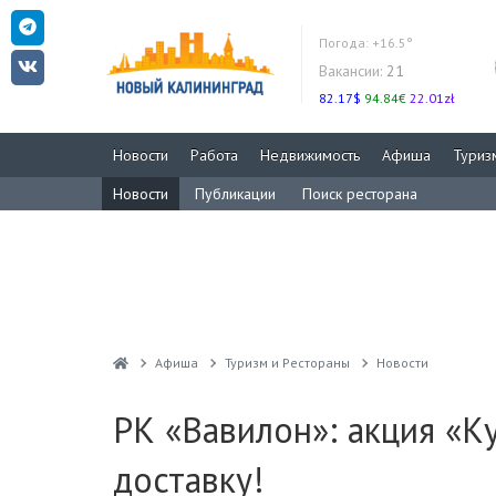
Погода:
+16.5°
Вакансии:
21
82.17$
94.84€
22.01zł
Новости
Работа
Недвижимость
Афиша
Туриз
Новости
Публикации
Поиск ресторана
Афиша
Туризм и Рестораны
Новости
РК «Вавилон»: акция «Ку
доставку!