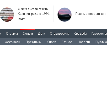
О чём писали газеты
Калининграда в 1991
Главные новости дня
году
м
Справка
Скидки
Дети
Спецпроекты
Свадьба
Гороскопы
Фестивали
Праздники
Спорт
Разное
Новости
Публик