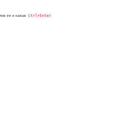
лив ее и нажав
Ctrl+Enter