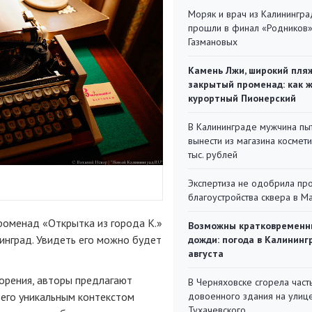
Моряк и врач из Калинингра
прошли в финал «Родников
Газмановых
Камень Лжи, широкий пля
закрытый променад: как 
курортный Пионерский
В Калининграде мужчина пы
вынести из магазина космети
тыс. рублей
Экспертиза не одобрила пр
благоустройства сквера в 
роменад «Открытка из города К.»
Возможны кратковременн
инград. Увидеть его можно будет
дожди: погода в Калининг
августа
орения, авторы предлагают
В Черняховске сгорела част
с его уникальным контекстом
довоенного здания на улиц
Тухачевского