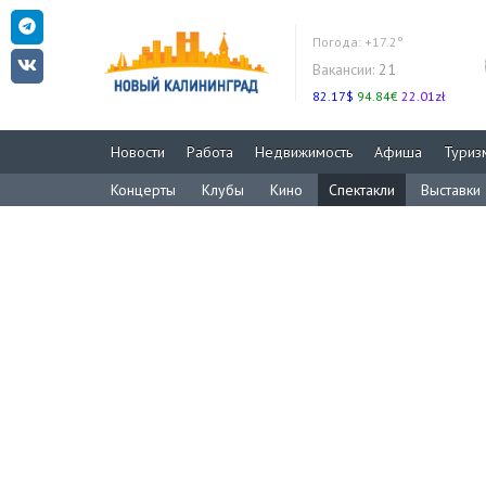
Погода:
+17.2°
Вакансии:
21
82.17$
94.84€
22.01zł
Новости
Работа
Недвижимость
Афиша
Туриз
Концерты
Клубы
Кино
Спектакли
Выставки