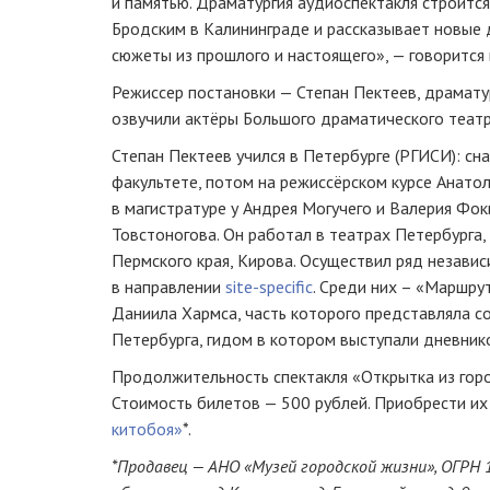
и памятью. Драматургия аудиоспектакля строится
Бродским в Калининграде и рассказывает новые
сюжеты из прошлого и настоящего», — говорится 
Режиссер постановки — Степан Пектеев, драмату
озвучили актёры Большого драматического театр
Степан Пектеев учился в Петербурге (РГИСИ): сн
факультете, потом на режиссёрском курсе Анато
в магистратуре у Андрея Могучего и Валерия Фок
Товстоногова. Он работал в театрах Петербурга,
Пермского края, Кирова. Осуществил ряд незави
в направлении
site-specific
. Среди них – «Маршру
Даниила Хармса, часть которого представляла со
Петербурга, гидом в котором выступали дневник
Продолжительность спектакля «Открытка из город
Стоимость билетов — 500 рублей. Приобрести и
китобоя»
*.
*Продавец — АНО «Музей городской жизни», ОГРН 