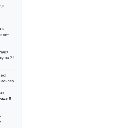
да
»
ж и
живет
тался
ку на 24
оект
Мамоново
ые
раде 8
ь
е