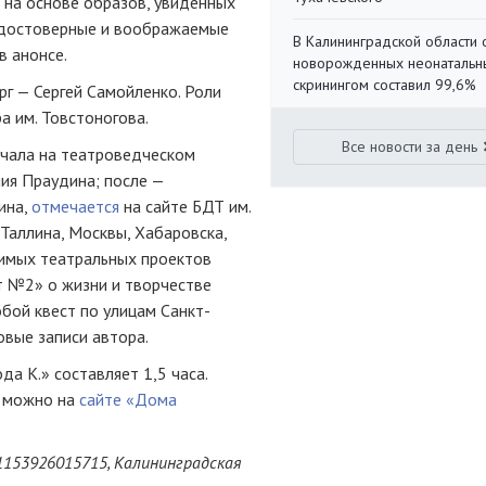
 на основе образов, увиденных
 достоверные и воображаемые
В Калининградской области 
в анонсе.
новорожденных неонаталь
скринингом составил 99,6%
рг — Сергей Самойленко. Роли
а им. Товстоногова.
Все новости за день
ачала на театроведческом
лия Праудина; после —
ина,
отмечается
на сайте БДТ им.
 Таллина, Москвы, Хабаровска,
симых театральных проектов
т №2» о жизни и творчестве
бой квест по улицам Санкт-
овые записи автора.
а К.» составляет 1,5 часа.
х можно на
сайте «Дома
1153926015715, Калининградская