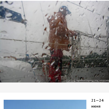
21—24
июня