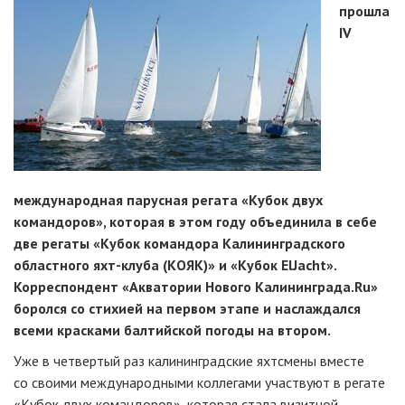
прошла
IV
международная парусная регата «Кубок двух
командоров», которая в этом году объединила в себе
две регаты «Кубок командора Калининградского
областного яхт-клуба (КОЯК)» и «Кубок ElJacht».
Корреспондент «Акватории Нового Калининграда.Ru»
боролся со стихией на первом этапе и наслаждался
всеми красками балтийской погоды на втором.
Уже в четвертый раз калининградские яхтсмены вместе
со своими международными коллегами участвуют в регате
«Кубок двух командоров», которая стала визитной