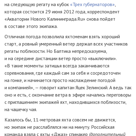
на следующую регату на кубок
«Трех губернаторов»
,
которая состоится 29 июня 2012 года, корреспондент
«Акватории Нового Калининграда.Ru» снова пойдет
в составе этого экипажа.
Отличная погода позволила яхтсменам взять хороший
старт, а ровный умеренный ветер держал всех участников
регаты поблизости. Но Балтика непредсказуема,
и на середине дистанции ветер просто «выключили».
«В такие моменты затишья всегда заканчиваются
соревнования, где каждый сам за себя и сосредоточен
на гонке, и начинается просто наслаждение погодой
и компанией», — говорит капитан Яцек Зелинский. А ведь так
оно и есть, с окончание ветра в эфире начались переговоры
с приглашением экипажей яхт, находившихся поблизости,
на чашечку чая.
Казалось бы, 11-метровая яхта совсем не движется,
но экипаж не расслаблялся ни на минуту. Российская
команда взяла с яхты «Джаз» спинакер
(дополнительный