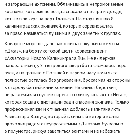
и загорающие яхтсмены. Облачившись в непромокаемые
костюмы, которые не всегда спасали от ветра и дождя,
яхты взяли курс на порт Гданьска. На старт вышло 8
калининградских экипажей, которые соревновались
за право называться лучшими в двух зачетных группах.
Коварное море не дало закончить гонку экипажу яхты
«Джаз», на борту которой шел и корреспондент
«Акватории Нового Калининграда.Ru». Не выдержав
напора стихии, у 8-метрового швертбота сломалось перо
руля, и на границе с Польшей в первом часу ночи яхта
полностью осталась без управления, бросаемая из стороны
в сторону балтийскими волнами. На сигнал бедствия,
не раздумывая спустив паруса, откликнулась яхта «Нево»,
которая сошла с дистанции ради спасения экипажа. Только
профессионализм и отчаянная доблесть капитана яхты
Александра Ващука, который в сильный ветер и волны
проходил рядом с неуправляемым «Джазом» буквально
в полуметре, рискуя зацепиться вантами и не избежать