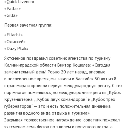
«Quick Livener»
«Pallas»
«Gilla»
Первая зачетная группа:
«ElJacht»
«Одиссей»
«Duzy Ptak»
Яхтсменов поздравил советник агентства по туризму
Калининградской области Виктор Кошелев: «Сегодня
замечательный день! Ровно 20 лет назад, впервые
в послевоенное время, мы завели в Балтийск 50 яхт из 8
стран мира и провели первую международную регату. С тех
пор многое поменялось, но международные регаты „Кубок
Крузенштерна“, „Кубок двух командоров“ и „Кубок трех
губернаторов“ — это и есть положительная динамика
развития водного вида отдыха и туризма».
Закрывая торжественное награждение, советник пожелал
яхтсменам семь футов под килем и попутного ветра, а