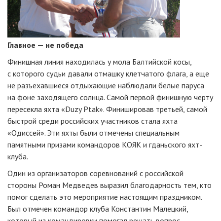
Главное — не победа
Финишная линия находилась у мола Балтийской косы,
с которого судьи давали отмашку клетчатого флага, а еще
не разъехавшиеся отдыхающие наблюдали белые паруса
на фоне заходящего солнца. Самой первой финишную черту
пересекла яхта «Duzy Ptak». Финишировав третьей, самой
быстрой среди российских участников стала яхта
«Одиссей». Эти яхты были отмечены специальным
памятными призами командоров КОЯК и гданьского яхт-
клуба.
Один из организаторов соревнований с российской
стороны Роман Медведев выразил благодарность тем, кто
помог сделать это мероприятие настоящим праздником.
Был отмечен командор клуба Константин Малецкий,
который из командировки помогал решать вопрос