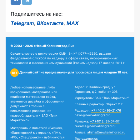
Подпишитесь на нас:
Telegram
,
ВКонтакте
,
MAX
© 2003 - 2026 «Новый Калининград.Ru»
Свидетельство о регистрации СМИ: Эл № ФС77-43520, выдано
Федеральной службой по надзору в сфере связи, информационных
технологий и массовых коммуникаций (Роскомнадзор) 17 января 2011 г.
Данный сайт не предназначен для просмотра лицам младше 18 лет.
18+
Адрес: г. Калининград, ул.
Любое использование, либо
Гаражная, д.2, кабинет 308
копирование материалов или
подборки материалов сайта,
Учредитель: ЗАО "Твик Маркетинг"
элементов дизайна и оформления
Главный редактор: Обрехт О.Г.
допускается только с
Редакция:
+7 (4012) 99-21-76
письменного разрешения
news@newkaliningrad.ru
правообладателя - ЗАО «Твик
Маркетинг».
Реклама:
+7 (4012) 31-07-07
reklama@newkaliningrad.ru
Материалы с пометкой «Бизнес»,
Афиша:
afisha@newkaliningrad.ru
«Партнерский материал», «ПМ»,
«PR», «Спецпроект» - публикуются
Техподдержка: