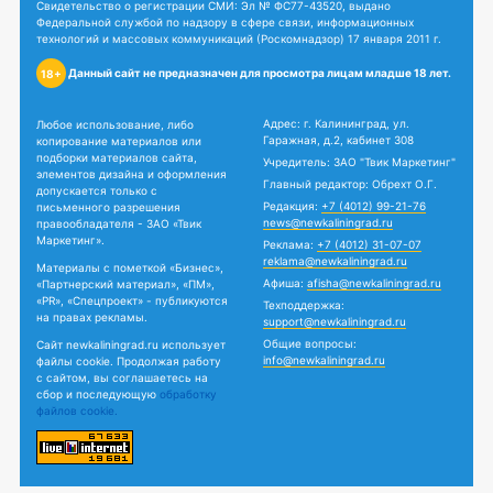
Свидетельство о регистрации СМИ: Эл № ФС77-43520, выдано
Федеральной службой по надзору в сфере связи, информационных
технологий и массовых коммуникаций (Роскомнадзор) 17 января 2011 г.
Данный сайт не предназначен для просмотра лицам младше 18 лет.
18+
Адрес: г. Калининград, ул.
Любое использование, либо
Гаражная, д.2, кабинет 308
копирование материалов или
подборки материалов сайта,
Учредитель: ЗАО "Твик Маркетинг"
элементов дизайна и оформления
Главный редактор: Обрехт О.Г.
допускается только с
Редакция:
+7 (4012) 99-21-76
письменного разрешения
news@newkaliningrad.ru
правообладателя - ЗАО «Твик
Маркетинг».
Реклама:
+7 (4012) 31-07-07
reklama@newkaliningrad.ru
Материалы с пометкой «Бизнес»,
Афиша:
afisha@newkaliningrad.ru
«Партнерский материал», «ПМ»,
«PR», «Спецпроект» - публикуются
Техподдержка:
на правах рекламы.
support@newkaliningrad.ru
Общие вопросы:
Сайт newkaliningrad.ru использует
info@newkaliningrad.ru
файлы cookie. Продолжая работу
с сайтом, вы соглашаетесь на
сбор и последующую
обработку
файлов cookie.