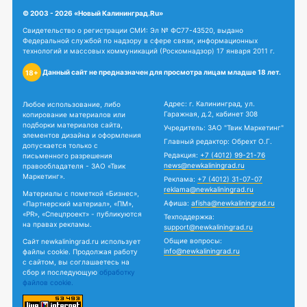
© 2003 - 2026 «Новый Калининград.Ru»
Свидетельство о регистрации СМИ: Эл № ФС77-43520, выдано
Федеральной службой по надзору в сфере связи, информационных
технологий и массовых коммуникаций (Роскомнадзор) 17 января 2011 г.
Данный сайт не предназначен для просмотра лицам младше 18 лет.
18+
Адрес: г. Калининград, ул.
Любое использование, либо
Гаражная, д.2, кабинет 308
копирование материалов или
подборки материалов сайта,
Учредитель: ЗАО "Твик Маркетинг"
элементов дизайна и оформления
Главный редактор: Обрехт О.Г.
допускается только с
Редакция:
+7 (4012) 99-21-76
письменного разрешения
news@newkaliningrad.ru
правообладателя - ЗАО «Твик
Маркетинг».
Реклама:
+7 (4012) 31-07-07
reklama@newkaliningrad.ru
Материалы с пометкой «Бизнес»,
Афиша:
afisha@newkaliningrad.ru
«Партнерский материал», «ПМ»,
«PR», «Спецпроект» - публикуются
Техподдержка:
на правах рекламы.
support@newkaliningrad.ru
Общие вопросы:
Сайт newkaliningrad.ru использует
info@newkaliningrad.ru
файлы cookie. Продолжая работу
с сайтом, вы соглашаетесь на
сбор и последующую
обработку
файлов cookie.