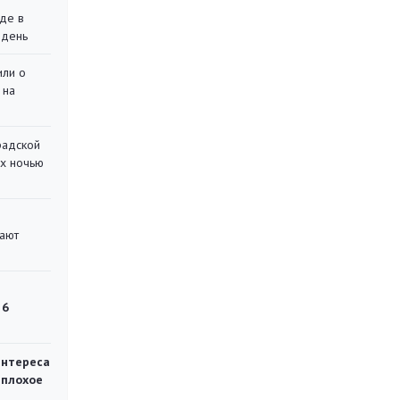
де в
 день
или о
 на
радской
их ночью
вают
 6
интереса
 плохое