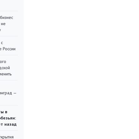
 бизнес
 не
у
 с
е России
ого
дской
менить
я
инград —
ты в
обезьян:
ет назад
ткрытия