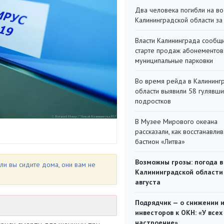
Два человека погибли на во
Калининградской области за
Власти Калининграда сообщ
старте продаж абонементов
муниципальные парковки
Во время рейда в Калининг
области выявили 58 гулявш
подростков
В Музее Мирового океана
рассказали, как восстанавли
бастион «Литва»
Возможны грозы: погода в
ли вы сидите дома, они вам не
Калининградской области
августа
Подрядчик — о снижении 
инвесторов к ОКН: «У всех
настроение»