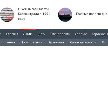
О чём писали газеты
Калининграда в 1991
Главные новости дня
году
м
Справка
Скидки
Дети
Спецпроекты
Свадьба
Гороскопы
Политика
Происшествия
Экономика
Деловые новости
Фот