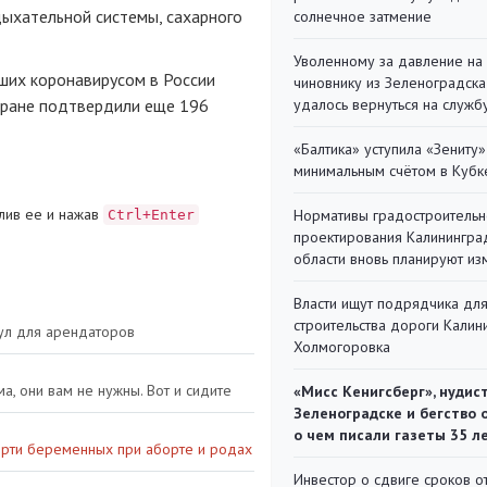
дыхательной системы, сахарного
солнечное затмение
Уволенному за давление на
вших коронавирусом в России
чиновнику из Зеленоградска
стране подтвердили еще 196
удалось вернуться на служб
«Балтика» уступила «Зениту»
минимальным счётом в Кубк
лив ее и нажав
Нормативы градостроительн
Ctrl+Enter
проектирования Калинингра
области вновь планируют из
Власти ищут подрядчика дл
строительства дороги Калин
ул для арендаторов
Холмогоровка
а, они вам не нужны. Вот и сидите
«Мисс Кенигсберг», нудис
Зеленоградске и бегство 
о чем писали газеты 35 л
ерти беременных при аборте и родах
Инвестор о сдвиге сроков о