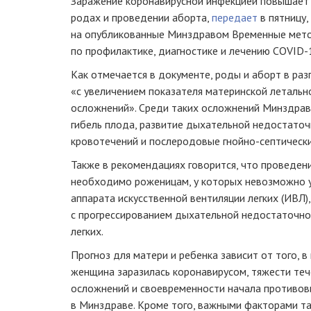
Заражение коронавирусной инфекцией повышает 
родах и проведении аборта,
передает
в пятницу,
на опубликованные Минздравом Временные мет
по профилактике, диагностике и лечению COVID-
Как отмечается в документе, роды и аборт в раз
«с увеличением показателя материнской летальн
осложнений». Среди таких осложнений Минздрав
гибель плода, развитие дыхательной недостаточ
кровотечений и послеродовые гнойно-септическ
Также в рекомендациях говорится, что проведени
необходимо роженицам, у которых невозможно 
аппарата искусственной вентиляции легких (ИВЛ),
с прогрессированием дыхательной недостаточно
легких.
Прогноз для матери и ребенка зависит от того, 
женщина заразилась коронавирусом, тяжести теч
осложнений и своевременности начала противов
в Минздраве. Кроме того, важными факторами та