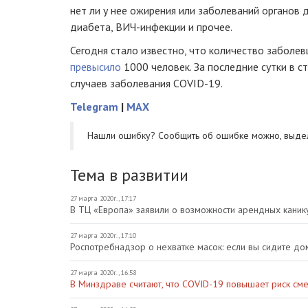
нет ли у нее ожирения или заболеваний органов 
диабета, ВИЧ-инфекции и прочее.
Сегодня стало известно, что количество заболе
превысило
1000 человек. За последние сутки в 
случаев заболевания COVID-19.
Telegram
|
MAX
Нашли ошибку? Cообщить об ошибке можно, выде
Тема в развитии
27 марта 2020г., 17:17
В ТЦ «Европа» заявили о возможности арендных каник
27 марта 2020г., 17:10
Роспотребнадзор о нехватке масок: если вы сидите дом
27 марта 2020г., 16:58
В Минздраве считают, что COVID-19 повышает риск см