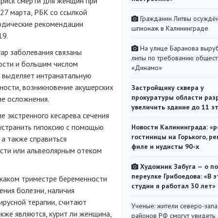
риск смерти для женщин при
 27 марта, РБК со ссылкой
Гражданин Литвы осуждён
одические рекомендации
шпионаж в Калининграде
19.
На улице Баранова выру
гар заболевания связаны
липы по требованию общест
ости и большим числом
«Динамо»
 выделяет интранатальную
ности, возникновение акушерских
Застройщику сквера у
прокуратуры области раз
ие осложнения.
увеличить здание до 11 э
е экстренного кесарева сечения
устранить гипоксию с помощью
Новости Калининграда: «р
гостиницы на Горького, ре
 а также справиться
филе и нудисты 90-х
сти или альвеолярным отеком
Художник Забуга — о п
переулке Грибоедова: «В э
в каком триместре беременности
студии я работал 30 лет»
ения болезни, наличия
ирусной терапии, считают
Ученые: жители северо-зап
кже являются, курит ли женщина,
районов РФ смогут увидеть