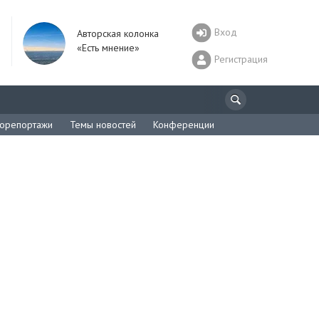
Вход
Авторская колонка
«Есть мнение»
Регистрация
орепортажи
Темы новостей
Конференции