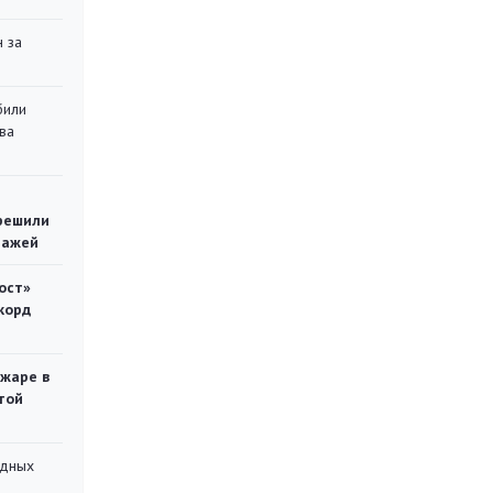
 за
били
ва
решили
тажей
ост»
корд
ожаре в
той
адных