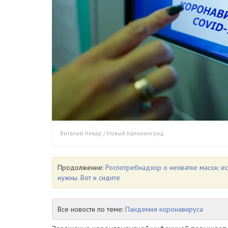
Виталий Невар / Новый Калининград
Продолжение:
Роспотребнадзор о нехватке масок: ес
нужны. Вот и сидите
Все новости по теме:
Пандемия коронавируса