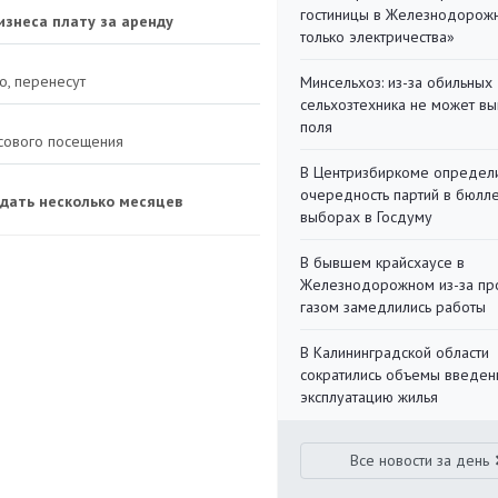
гостиницы в Железнодорожн
изнеса плату за аренду
только электричества»
о, перенесут
Минсельхоз: из-за обильны
сельхозтехника не может вы
поля
ссового посещения
В Центризбиркоме определ
очередность партий в бюлл
дать несколько месяцев
выборах в Госдуму
В бывшем крайсхаусе в
Железнодорожном из-за пр
газом замедлились работы
В Калининградской области
сократились объемы введен
эксплуатацию жилья
Все новости за день