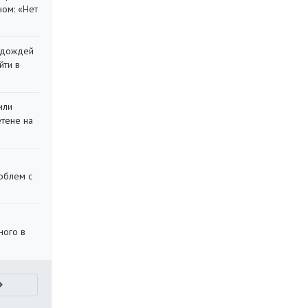
ом: «Нет
х дождей
йти в
или
етене на
облем с
ного в