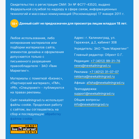
Свидетельство о регистрации СМИ: Эл № ФС77-43520, выдано
Федеральной службой по надзору в сфере связи, информационных
технологий и массовых коммуникаций (Роскомнадзор) 17 января 2011 г.
Данный сайт не предназначен для просмотра лицам младше 18 лет.
18+
Адрес: г. Калининград, ул.
Любое использование, либо
Гаражная, д.2, кабинет 308
копирование материалов или
подборки материалов сайта,
Учредитель: ЗАО "Твик Маркетинг"
элементов дизайна и оформления
Главный редактор: Обрехт О.Г.
допускается только с
Редакция:
+7 (4012) 99-21-76
письменного разрешения
news@newkaliningrad.ru
правообладателя - ЗАО «Твик
Маркетинг».
Реклама:
+7 (4012) 31-07-07
reklama@newkaliningrad.ru
Материалы с пометкой «Бизнес»,
Афиша:
afisha@newkaliningrad.ru
«Партнерский материал», «ПМ»,
«PR», «Спецпроект» - публикуются
Техподдержка:
на правах рекламы.
support@newkaliningrad.ru
Общие вопросы:
Сайт newkaliningrad.ru использует
info@newkaliningrad.ru
файлы cookie. Продолжая работу
с сайтом, вы соглашаетесь на
сбор и последующую
обработку
файлов cookie.