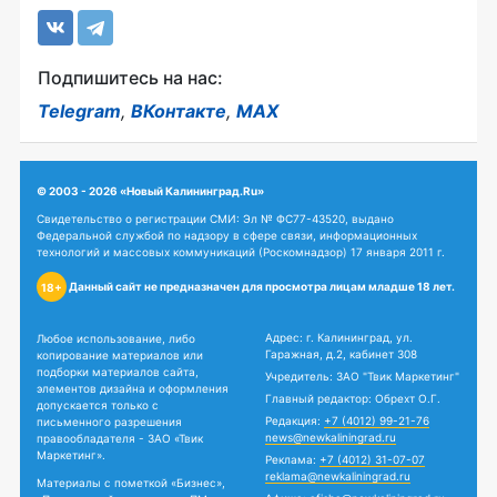
Подпишитесь на нас:
Telegram
,
ВКонтакте
,
MAX
© 2003 - 2026 «Новый Калининград.Ru»
Свидетельство о регистрации СМИ: Эл № ФС77-43520, выдано
Федеральной службой по надзору в сфере связи, информационных
технологий и массовых коммуникаций (Роскомнадзор) 17 января 2011 г.
Данный сайт не предназначен для просмотра лицам младше 18 лет.
18+
Адрес: г. Калининград, ул.
Любое использование, либо
Гаражная, д.2, кабинет 308
копирование материалов или
подборки материалов сайта,
Учредитель: ЗАО "Твик Маркетинг"
элементов дизайна и оформления
Главный редактор: Обрехт О.Г.
допускается только с
Редакция:
+7 (4012) 99-21-76
письменного разрешения
news@newkaliningrad.ru
правообладателя - ЗАО «Твик
Маркетинг».
Реклама:
+7 (4012) 31-07-07
reklama@newkaliningrad.ru
Материалы с пометкой «Бизнес»,