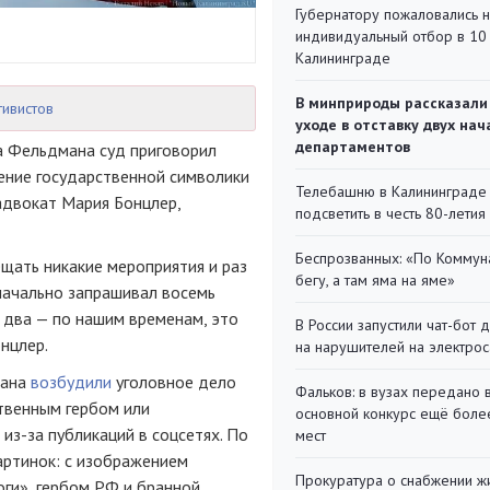
Губернатору пожаловались 
индивидуальный отбор в 10 
Калининграде
В минприроды рассказали
тивистов
уходе в отставку двух на
департаментов
а Фельдмана суд приговорил
ение государственной символики
Телебашню в Калининграде
двокат Мария Бонцлер,
подсветить в честь 80-летия
Беспрозванных: «По Коммун
ещать никакие мероприятия и раз
бегу, а там яма на яме»
значально запрашивал восемь
 два — по нашим временам, это
В России запустили чат-бот 
нцлер.
на нарушителей на электро
мана
возбудили
уголовное дело
Фальков: в вузах передано 
ственным гербом или
основной конкурс ещё более
из-за публикаций в соцсетях. По
мест
артинок: с изображением
Прокуратура о снабжении ж
оги», гербом РФ и бранной