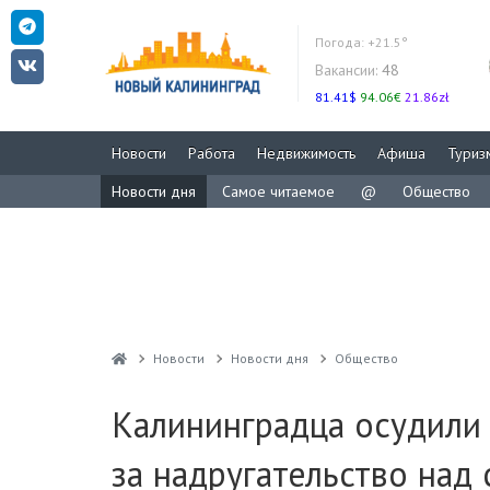
Погода:
+21.5°
Вакансии:
48
81.41$
94.06€
21.86zł
Новости
Работа
Недвижимость
Афиша
Туриз
Новости дня
Самое читаемое
@
Общество
Новости
Новости дня
Общество
Калининградца осудили 
за надругательство над