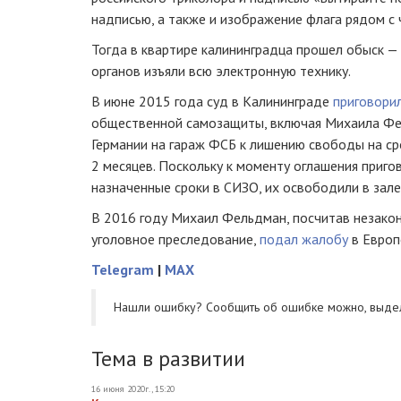
надписью, а также и изображение флага рядом с 
Тогда в квартире калининградца прошел обыск 
органов изъяли всю электронную технику.
В июне 2015 года суд в Калининграде
приговори
общественной самозащиты, включая Михаила Фе
Германии на гараж ФСБ к лишению свободы на сро
2 месяцев. Поскольку к моменту оглашения приг
назначенные сроки в СИЗО, их освободили в зале
В 2016 году Михаил Фельдман, посчитав незако
уголовное преследование,
подал жалобу
в Европ
Telegram
|
MAX
Нашли ошибку? Cообщить об ошибке можно, выде
Тема в развитии
16 июня 2020г., 15:20