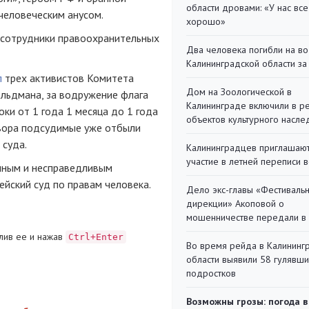
области дровами: «У нас все
человеческим анусом.
хорошо»
— сотрудники правоохранительных
Два человека погибли на во
Калининградской области за
л
трех активистов Комитета
Дом на Зоологической в
льдмана, за водружение флага
Калининграде включили в р
ки от 1 года 1 месяца до 1 года
объектов культурного насле
овора подсудимые уже отбыли
 суда.
Калининградцев приглашают
участие в летней переписи 
нным и несправедливым
ейский суд по правам человека.
Дело экс-главы «Фестиваль
дирекции» Акоповой о
мошенничестве передали в
лив ее и нажав
Ctrl+Enter
Во время рейда в Калининг
области выявили 58 гулявш
подростков
Возможны грозы: погода в