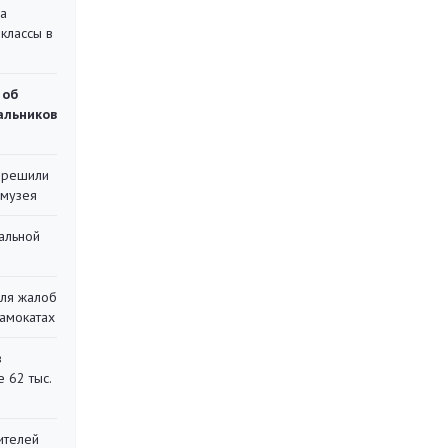
на
классы в
 об
чальников
 решили
 музея
альной
для жалоб
самокатах
в
 62 тыс.
ителей