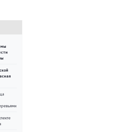
емы
ести
вы
ской
асная
ца
еревьями
спекте
а