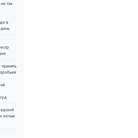
 не так
де в
 день
еестр
дия
 принять
воробьев
ной
 суд
радской
их ночью