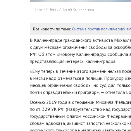
Виталий Невар / Новый Калининград
Все новости по теме:
Система против политических ак
В Калининграде гражданского активиста Михаил
к двум месяцам ограничения свободы за оскорбл
РФ. Об этом «Новому Калининграду» сообщила а
представляющая интересы калининградца.
«Ему теперь в течение этого времени нельзя пос
в месяц надо отмечаться в полиции. Прокурор и
месяцев ограничения свободы, но суд дал только
почти оправдательный приговор», — отметила Бо
Осенью 2019 года в отношении Михаила Фельд
по ст. 329 УК РФ (Надругательство над государ
государственным флагом Российской Федерации) 
словам адвоката, активист запостил несколько к
российского триколора и надписью «вытирайте н