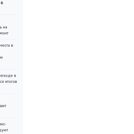
 6
ь на
монт
места в
ли
реходе в
ся итогов
вают
экс-
дуют