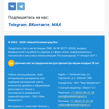
Подпишитесь на нас:
Telegram
,
ВКонтакте
,
MAX
© 2003 - 2026 «Новый Калининград.Ru»
Свидетельство о регистрации СМИ: Эл № ФС77-43520, выдано
Федеральной службой по надзору в сфере связи, информационных
технологий и массовых коммуникаций (Роскомнадзор) 17 января 2011 г.
Данный сайт не предназначен для просмотра лицам младше 18 лет.
18+
Адрес: г. Калининград, ул.
Любое использование, либо
Гаражная, д.2, кабинет 308
копирование материалов или
подборки материалов сайта,
Учредитель: ЗАО "Твик Маркетинг"
элементов дизайна и оформления
Главный редактор: Обрехт О.Г.
допускается только с
Редакция:
+7 (4012) 99-21-76
письменного разрешения
news@newkaliningrad.ru
правообладателя - ЗАО «Твик
Маркетинг».
Реклама:
+7 (4012) 31-07-07
reklama@newkaliningrad.ru
Материалы с пометкой «Бизнес»,