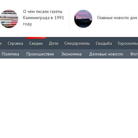
О чём писали газеты
Калининграда в 1991
Главные новости дня
году
м
Справка
Скидки
Дети
Спецпроекты
Свадьба
Гороскопы
Политика
Происшествия
Экономика
Деловые новости
Фот