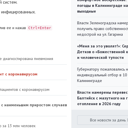
 систем.
погоды в Калининграде на
выходные
и инфицированных.
Власти Зеленоградска наме
лив ее и нажав
Ctrl+Enter
получить право собственнос
недострой на ул. Гагарина
«Меня за это уволят!»: Се
Детков о «Божественной 
и человеческой тупости
не диагностирована пневмония
Губернатору пожаловались 
нт с коронавирусом
индивидуальный отбор в 10 
Калининграде
 пациентов с коронавирусом
Власти намерены перевес
Балтийск с мазутного на 
отопление в 2026 году
в с наименьшим приростом случаев
Все новости за день
 за 13 млн человек