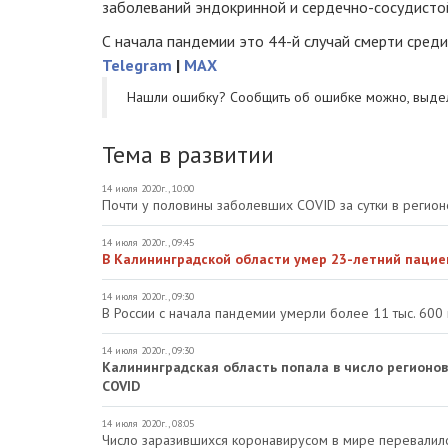
заболеваний эндокринной и сердечно-сосудистой
С начала пандемии это 44-й случай смерти сред
Telegram
|
MAX
Нашли ошибку? Cообщить об ошибке можно, выде
Тема в развитии
14 июля 2020г., 10:00
Почти у половины заболевших COVID за сутки в регио
14 июля 2020г., 09:45
В Калининградской области умер 23-летний пацие
14 июля 2020г., 09:30
В России с начала пандемии умерли более 11 тыс. 600
14 июля 2020г., 09:30
Калининградская область попала в число регионо
COVID
14 июля 2020г., 08:05
Число заразившихся коронавирусом в мире перевалило