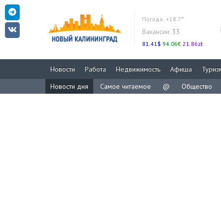
Погода:
+18.7°
Вакансии:
33
81.41$
94.06€
21.86zł
Новости
Работа
Недвижимость
Афиша
Туриз
Новости дня
Самое читаемое
@
Общество