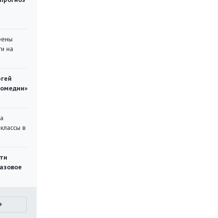
рены
ти на
ргей
комедии»
на
классы в
ти
газовое