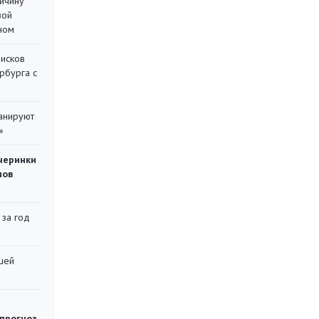
ричину
вой
ном
писков
рбурга с
ланируют
»
черинки
мов
 за год
шей
 прогноз