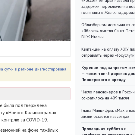
«Россети Янтарь» назвали п
задержки переключения но
гостиницы в Железнодорож
Облизбирком исключил из с
«Яблока» жителя Санкт-Пете
ВНЖ Италии
Квитанции на оплату ЖКУ п
отправлять через «Госуслуги
Курение под запретом, ве
а сутки в регионе диагностирована
— тоже: топ-5 дорогих до
Пионерского в аренду
Число пенсионеров в России
сократилось на 409 тысяч
нее была подтверждена
Глава Минцифры: «Мах в на
нту «Нового Калининграда»
жизни остается навсегда»
 контрлю за COVID-19.
Прохладная суббота и
невмонией на фоне тяжёлых
комфортное воскресенье: