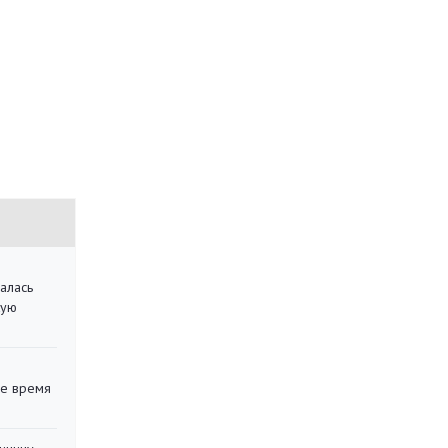
алась
кую
ее время