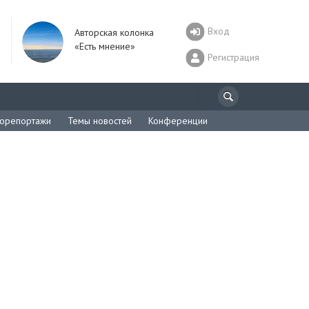
Вход
Авторская колонка
«Есть мнение»
Регистрация
орепортажи
Темы новостей
Конференции