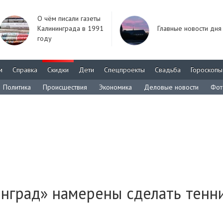
О чём писали газеты
Калининграда в 1991
Главные новости дня
году
м
Справка
Скидки
Дети
Спецпроекты
Свадьба
Гороскопы
Политика
Происшествия
Экономика
Деловые новости
Фот
инград» намерены сделать тенн