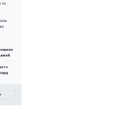
 за
били
ва
решили
тажей
ост»
корд