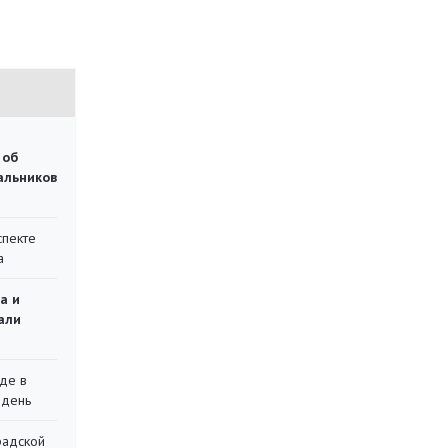
 об
чальников
спекте
а
а и
али
де в
 день
радской