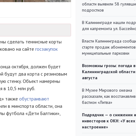
области выявили 58 гулявш
подростков
В Калининграде нашли под
для капремонта ул. Бассейн
Власти Калининграда сообщ
ены сделать теннисные корты
старте продаж абонементов
иковано на сайте
госзакупок
муниципальные парковки
Возможны грозы: погода в
конца октября, должен будет
Калининградской области
ой будут два корта с резиновым
августа
ую стенку. Объект намерены
 в 10,5 млн руб.
В Музее Мирового океана
рассказали, как восстанавли
ад» также
обустраивают
бастион «Литва»
или в минспорта области, она
лы футбола «Дети Балтики»,
Подрядчик — о снижении 
инвесторов к ОКН: «У всех
настроение»