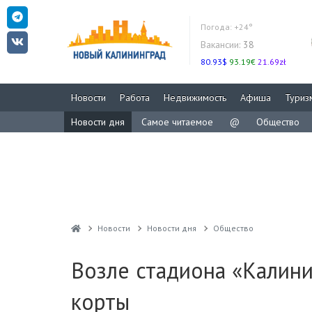
Погода:
+24°
Вакансии:
38
80.93$
93.19€
21.69zł
Новости
Работа
Недвижимость
Афиша
Туриз
Новости дня
Самое читаемое
@
Общество
Новости
Новости дня
Общество
Возле стадиона «Калин
корты