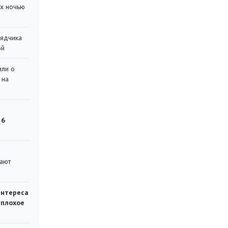
их ночью
рядчика
ой
или о
 на
 6
вают
интереса
 плохое