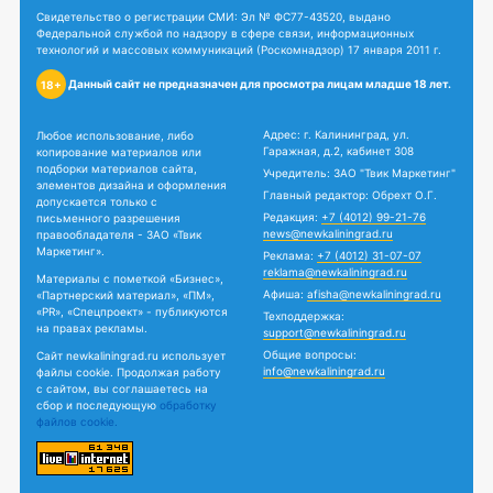
Свидетельство о регистрации СМИ: Эл № ФС77-43520, выдано
Федеральной службой по надзору в сфере связи, информационных
технологий и массовых коммуникаций (Роскомнадзор) 17 января 2011 г.
Данный сайт не предназначен для просмотра лицам младше 18 лет.
18+
Адрес: г. Калининград, ул.
Любое использование, либо
Гаражная, д.2, кабинет 308
копирование материалов или
подборки материалов сайта,
Учредитель: ЗАО "Твик Маркетинг"
элементов дизайна и оформления
Главный редактор: Обрехт О.Г.
допускается только с
Редакция:
+7 (4012) 99-21-76
письменного разрешения
news@newkaliningrad.ru
правообладателя - ЗАО «Твик
Маркетинг».
Реклама:
+7 (4012) 31-07-07
reklama@newkaliningrad.ru
Материалы с пометкой «Бизнес»,
Афиша:
afisha@newkaliningrad.ru
«Партнерский материал», «ПМ»,
«PR», «Спецпроект» - публикуются
Техподдержка:
на правах рекламы.
support@newkaliningrad.ru
Общие вопросы:
Сайт newkaliningrad.ru использует
info@newkaliningrad.ru
файлы cookie. Продолжая работу
с сайтом, вы соглашаетесь на
сбор и последующую
обработку
файлов cookie.